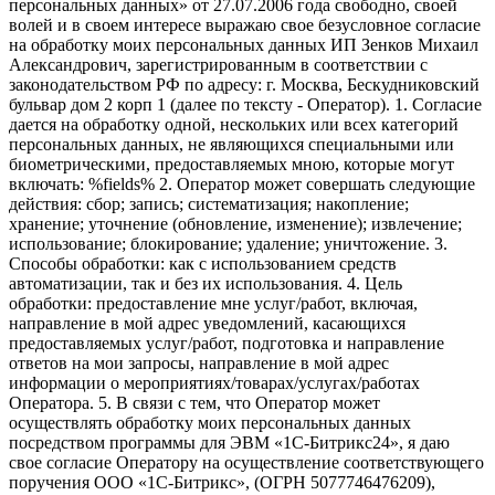
персональных данных» от 27.07.2006 года свободно, своей
волей и в своем интересе выражаю свое безусловное согласие
на обработку моих персональных данных ИП Зенков Михаил
Александрович, зарегистрированным в соответствии с
законодательством РФ по адресу: г. Москва, Бескудниковский
бульвар дом 2 корп 1 (далее по тексту - Оператор). 1. Согласие
дается на обработку одной, нескольких или всех категорий
персональных данных, не являющихся специальными или
биометрическими, предоставляемых мною, которые могут
включать: %fields% 2. Оператор может совершать следующие
действия: сбор; запись; систематизация; накопление;
хранение; уточнение (обновление, изменение); извлечение;
использование; блокирование; удаление; уничтожение. 3.
Способы обработки: как с использованием средств
автоматизации, так и без их использования. 4. Цель
обработки: предоставление мне услуг/работ, включая,
направление в мой адрес уведомлений, касающихся
предоставляемых услуг/работ, подготовка и направление
ответов на мои запросы, направление в мой адрес
информации о мероприятиях/товарах/услугах/работах
Оператора. 5. В связи с тем, что Оператор может
осуществлять обработку моих персональных данных
посредством программы для ЭВМ «1С-Битрикс24», я даю
свое согласие Оператору на осуществление соответствующего
поручения ООО «1С-Битрикс», (ОГРН 5077746476209),