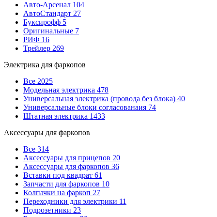
Авто-Арсенал
104
АвтоСтандарт
27
Буксирофф
5
Оригинальные
7
РИФ
16
Трейлер
269
Электрика для фаркопов
Все
2025
Модельная электрика
478
Универсальная электрика (провода без блока)
40
Универсальные блоки согласованаия
74
Штатная электрика
1433
Аксессуары для фаркопов
Все
314
Аксессуары для прицепов
20
Аксессуары для фаркопов
36
Вставки под квадрат
61
Запчасти для фаркопов
10
Колпачки на фаркоп
27
Переходники для электрики
11
Подрозетники
23