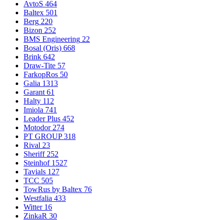
AvtoS
464
Baltex
501
Berg
220
Bizon
252
BMS Engineering
22
Bosal (Oris)
668
Brink
642
Draw-Tite
57
FarkopRos
50
Galia
1313
Garant
61
Halty
112
Imiola
741
Leader Plus
452
Motodor
274
PT GROUP
318
Rival
23
Sheriff
252
Steinhof
1527
Tavials
127
TCC
505
TowRus by Baltex
76
Westfalia
433
Witter
16
ZinkaR
30