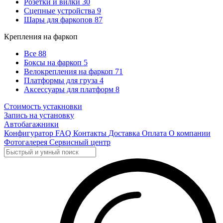
Розетки и вилки
30
Сцепные устройства
9
Шары для фаркопов
87
Крепления на фаркоп
Все
88
Боксы на фаркоп
5
Велокрепления на фаркоп
71
Платформы для груза
4
Аксессуары для платформ
8
Стоимость устакновки
Запись на установку
Автобагажники
Конфигуратор
FAQ
Контакты
Доставка
Оплата
О компании
Фотогалерея
Сервисный центр