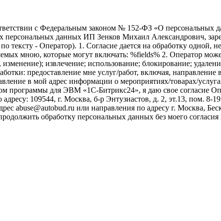
ветствии с Федеральным законом № 152-ФЗ «О персональных дан
оих персональных данных ИП Зенков Михаил Александрович, зар
е по тексту - Оператор). 1. Согласие дается на обработку одной,
ых мною, которые могут включать: %fields% 2. Оператор может
, изменение); извлечение; использование; блокирование; удален
бработки: предоставление мне услуг/работ, включая, направлени
авление в мой адрес информации о мероприятиях/товарах/услугах
ом программы для ЭВМ «1С-Битрикс24», я даю свое согласие О
ресу: 109544, г. Москва, б-р Энтузиастов, д. 2, эт.13, пом. 8-1
ес abuse@autobud.ru или направления по адресу г. Москва, Беск
 продолжить обработку персональных данных без моего согласи