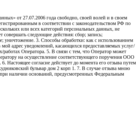
ных» от 27.07.2006 года свободно, своей волей и в своем
егистрированным в соответствии с законодательством РФ по
 нескольких или всех категорий персональных данных, не
 совершать следующие действия: сбор; запись;
ие; уничтожение. 3. Способы обработки: как с использованием
е в мой адрес уведомлений, касающихся предоставляемых услуг/
/работах Оператора. 5. В связи с тем, что Оператор может
ператору на осуществление соответствующего поручения ООО
9. 6. Настоящее согласие действует до момента его отзыва путем
удниковский бульвар дом 2 корп 1. 7. В случае отзыва мною
я при наличии оснований, предусмотренных Федеральным