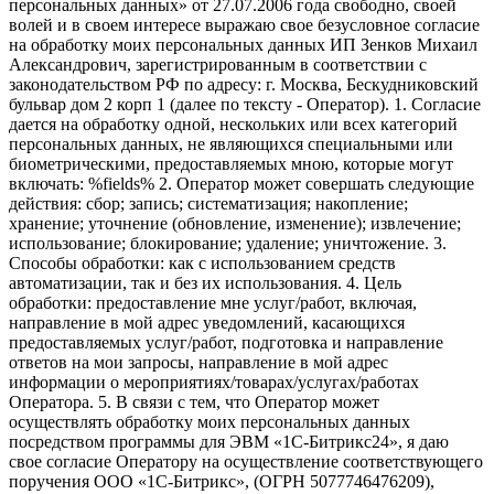
персональных данных» от 27.07.2006 года свободно, своей
волей и в своем интересе выражаю свое безусловное согласие
на обработку моих персональных данных ИП Зенков Михаил
Александрович, зарегистрированным в соответствии с
законодательством РФ по адресу: г. Москва, Бескудниковский
бульвар дом 2 корп 1 (далее по тексту - Оператор). 1. Согласие
дается на обработку одной, нескольких или всех категорий
персональных данных, не являющихся специальными или
биометрическими, предоставляемых мною, которые могут
включать: %fields% 2. Оператор может совершать следующие
действия: сбор; запись; систематизация; накопление;
хранение; уточнение (обновление, изменение); извлечение;
использование; блокирование; удаление; уничтожение. 3.
Способы обработки: как с использованием средств
автоматизации, так и без их использования. 4. Цель
обработки: предоставление мне услуг/работ, включая,
направление в мой адрес уведомлений, касающихся
предоставляемых услуг/работ, подготовка и направление
ответов на мои запросы, направление в мой адрес
информации о мероприятиях/товарах/услугах/работах
Оператора. 5. В связи с тем, что Оператор может
осуществлять обработку моих персональных данных
посредством программы для ЭВМ «1С-Битрикс24», я даю
свое согласие Оператору на осуществление соответствующего
поручения ООО «1С-Битрикс», (ОГРН 5077746476209),