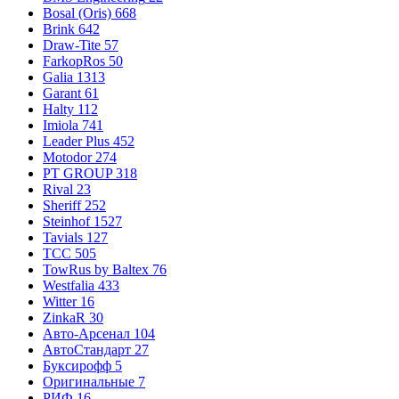
Bosal (Oris)
668
Brink
642
Draw-Tite
57
FarkopRos
50
Galia
1313
Garant
61
Halty
112
Imiola
741
Leader Plus
452
Motodor
274
PT GROUP
318
Rival
23
Sheriff
252
Steinhof
1527
Tavials
127
TCC
505
TowRus by Baltex
76
Westfalia
433
Witter
16
ZinkaR
30
Авто-Арсенал
104
АвтоСтандарт
27
Буксирофф
5
Оригинальные
7
РИФ
16