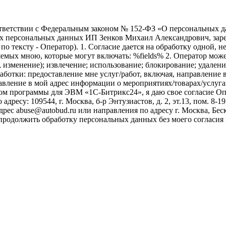
ветствии с Федеральным законом № 152-ФЗ «О персональных дан
оих персональных данных ИП Зенков Михаил Александрович, зар
е по тексту - Оператор). 1. Согласие дается на обработку одной,
ых мною, которые могут включать: %fields% 2. Оператор может
, изменение); извлечение; использование; блокирование; удален
бработки: предоставление мне услуг/работ, включая, направлени
авление в мой адрес информации о мероприятиях/товарах/услугах
ом программы для ЭВМ «1С-Битрикс24», я даю свое согласие О
ресу: 109544, г. Москва, б-р Энтузиастов, д. 2, эт.13, пом. 8-1
ес abuse@autobud.ru или направления по адресу г. Москва, Беск
 продолжить обработку персональных данных без моего согласи