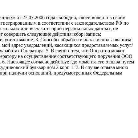
ных» от 27.07.2006 года свободно, своей волей и в своем
егистрированным в соответствии с законодательством РФ по
 нескольких или всех категорий персональных данных, не
 совершать следующие действия: сбор; запись;
ие; уничтожение. 3. Способы обработки: как с использованием
е в мой адрес уведомлений, касающихся предоставляемых услуг/
/работах Оператора. 5. В связи с тем, что Оператор может
ператору на осуществление соответствующего поручения ООО
9. 6. Настоящее согласие действует до момента его отзыва путем
удниковский бульвар дом 2 корп 1. 7. В случае отзыва мною
я при наличии оснований, предусмотренных Федеральным