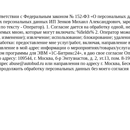
ветствии с Федеральным законом № 152-ФЗ «О персональных дан
оих персональных данных ИП Зенков Михаил Александрович, зар
е по тексту - Оператор). 1. Согласие дается на обработку одной,
ых мною, которые могут включать: %fields% 2. Оператор может
, изменение); извлечение; использование; блокирование; удален
бработки: предоставление мне услуг/работ, включая, направлени
авление в мой адрес информации о мероприятиях/товарах/услугах
ом программы для ЭВМ «1С-Битрикс24», я даю свое согласие О
ресу: 109544, г. Москва, б-р Энтузиастов, д. 2, эт.13, пом. 8-1
ес abuse@autobud.ru или направления по адресу г. Москва, Беск
 продолжить обработку персональных данных без моего согласи