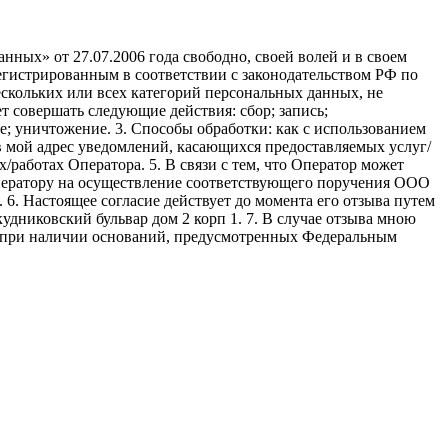
ных» от 27.07.2006 года свободно, своей волей и в своем
егистрированным в соответствии с законодательством РФ по
 нескольких или всех категорий персональных данных, не
 совершать следующие действия: сбор; запись;
ие; уничтожение. 3. Способы обработки: как с использованием
е в мой адрес уведомлений, касающихся предоставляемых услуг/
/работах Оператора. 5. В связи с тем, что Оператор может
ператору на осуществление соответствующего поручения ООО
9. 6. Настоящее согласие действует до момента его отзыва путем
удниковский бульвар дом 2 корп 1. 7. В случае отзыва мною
я при наличии оснований, предусмотренных Федеральным