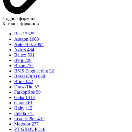
Подбор фаркопа
Каталог фаркопов
Все
13325
Aragon
1663
Auto-Hak
2094
AvtoS
464
Baltex
501
Berg
220
Bizon
252
BMS Engineering
22
Bosal (Oris)
668
Brink
642
Draw-Tite
57
FarkopRos
50
Galia
1313
Garant
61
Halty
112
Imiola
741
Leader Plus
452
Motodor
277
PT GROUP
318