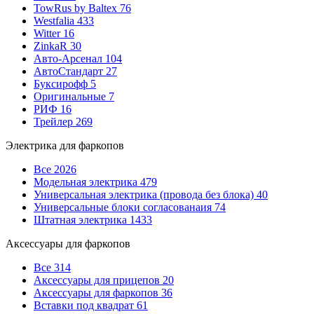
TowRus by Baltex
76
Westfalia
433
Witter
16
ZinkaR
30
Авто-Арсенал
104
АвтоСтандарт
27
Буксирофф
5
Оригинальные
7
РИФ
16
Трейлер
269
Электрика для фаркопов
Все
2026
Модельная электрика
479
Универсальная электрика (провода без блока)
40
Универсальные блоки согласованаия
74
Штатная электрика
1433
Аксессуары для фаркопов
Все
314
Аксессуары для прицепов
20
Аксессуары для фаркопов
36
Вставки под квадрат
61