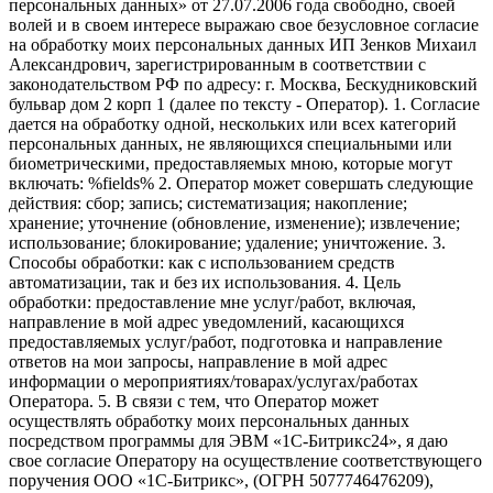
персональных данных» от 27.07.2006 года свободно, своей
волей и в своем интересе выражаю свое безусловное согласие
на обработку моих персональных данных ИП Зенков Михаил
Александрович, зарегистрированным в соответствии с
законодательством РФ по адресу: г. Москва, Бескудниковский
бульвар дом 2 корп 1 (далее по тексту - Оператор). 1. Согласие
дается на обработку одной, нескольких или всех категорий
персональных данных, не являющихся специальными или
биометрическими, предоставляемых мною, которые могут
включать: %fields% 2. Оператор может совершать следующие
действия: сбор; запись; систематизация; накопление;
хранение; уточнение (обновление, изменение); извлечение;
использование; блокирование; удаление; уничтожение. 3.
Способы обработки: как с использованием средств
автоматизации, так и без их использования. 4. Цель
обработки: предоставление мне услуг/работ, включая,
направление в мой адрес уведомлений, касающихся
предоставляемых услуг/работ, подготовка и направление
ответов на мои запросы, направление в мой адрес
информации о мероприятиях/товарах/услугах/работах
Оператора. 5. В связи с тем, что Оператор может
осуществлять обработку моих персональных данных
посредством программы для ЭВМ «1С-Битрикс24», я даю
свое согласие Оператору на осуществление соответствующего
поручения ООО «1С-Битрикс», (ОГРН 5077746476209),