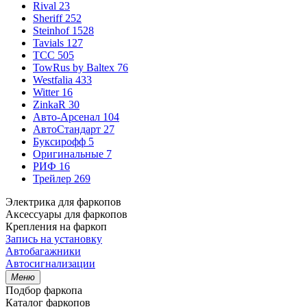
Rival
23
Sheriff
252
Steinhof
1528
Tavials
127
TCC
505
TowRus by Baltex
76
Westfalia
433
Witter
16
ZinkaR
30
Авто-Арсенал
104
АвтоСтандарт
27
Буксирофф
5
Оригинальные
7
РИФ
16
Трейлер
269
Электрика для фаркопов
Аксессуары для фаркопов
Крепления на фаркоп
Запись на установку
Автобагажники
Автосигнализации
Меню
Подбор фаркопа
Каталог фаркопов