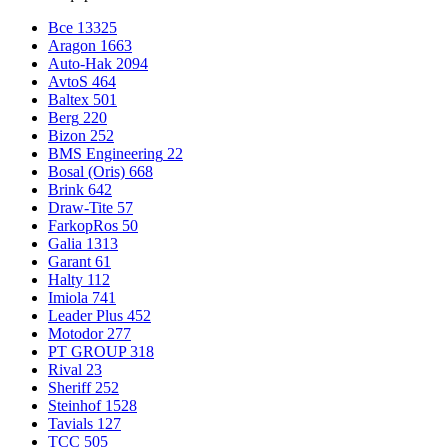
Все
13325
Aragon
1663
Auto-Hak
2094
AvtoS
464
Baltex
501
Berg
220
Bizon
252
BMS Engineering
22
Bosal (Oris)
668
Brink
642
Draw-Tite
57
FarkopRos
50
Galia
1313
Garant
61
Halty
112
Imiola
741
Leader Plus
452
Motodor
277
PT GROUP
318
Rival
23
Sheriff
252
Steinhof
1528
Tavials
127
TCC
505