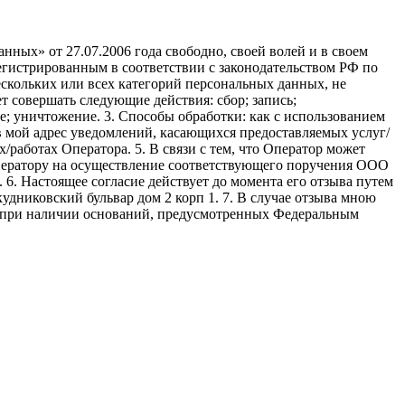
ных» от 27.07.2006 года свободно, своей волей и в своем
егистрированным в соответствии с законодательством РФ по
 нескольких или всех категорий персональных данных, не
 совершать следующие действия: сбор; запись;
ие; уничтожение. 3. Способы обработки: как с использованием
е в мой адрес уведомлений, касающихся предоставляемых услуг/
/работах Оператора. 5. В связи с тем, что Оператор может
ператору на осуществление соответствующего поручения ООО
9. 6. Настоящее согласие действует до момента его отзыва путем
удниковский бульвар дом 2 корп 1. 7. В случае отзыва мною
я при наличии оснований, предусмотренных Федеральным