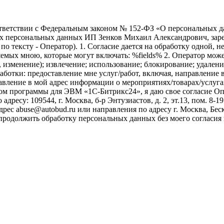
ветствии с Федеральным законом № 152-ФЗ «О персональных дан
оих персональных данных ИП Зенков Михаил Александрович, зар
е по тексту - Оператор). 1. Согласие дается на обработку одной,
ых мною, которые могут включать: %fields% 2. Оператор может
, изменение); извлечение; использование; блокирование; удален
бработки: предоставление мне услуг/работ, включая, направлени
авление в мой адрес информации о мероприятиях/товарах/услугах
ом программы для ЭВМ «1С-Битрикс24», я даю свое согласие О
ресу: 109544, г. Москва, б-р Энтузиастов, д. 2, эт.13, пом. 8-1
ес abuse@autobud.ru или направления по адресу г. Москва, Беск
 продолжить обработку персональных данных без моего согласи