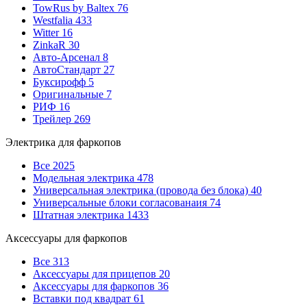
TowRus by Baltex
76
Westfalia
433
Witter
16
ZinkaR
30
Авто-Арсенал
8
АвтоСтандарт
27
Буксирофф
5
Оригинальные
7
РИФ
16
Трейлер
269
Электрика для фаркопов
Все
2025
Модельная электрика
478
Универсальная электрика (провода без блока)
40
Универсальные блоки согласованаия
74
Штатная электрика
1433
Аксессуары для фаркопов
Все
313
Аксессуары для прицепов
20
Аксессуары для фаркопов
36
Вставки под квадрат
61