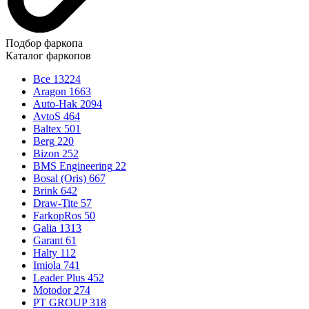
Подбор фаркопа
Каталог фаркопов
Все
13224
Aragon
1663
Auto-Hak
2094
AvtoS
464
Baltex
501
Berg
220
Bizon
252
BMS Engineering
22
Bosal (Oris)
667
Brink
642
Draw-Tite
57
FarkopRos
50
Galia
1313
Garant
61
Halty
112
Imiola
741
Leader Plus
452
Motodor
274
PT GROUP
318