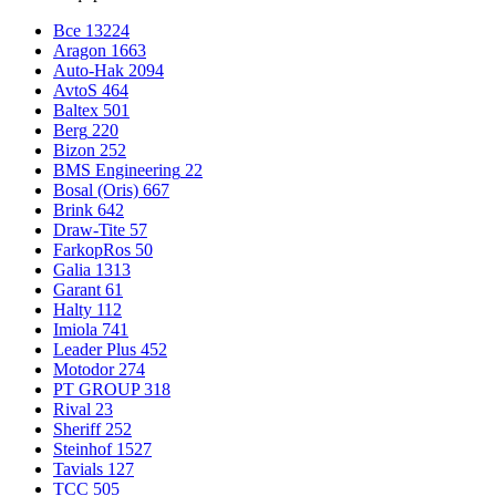
Все
13224
Aragon
1663
Auto-Hak
2094
AvtoS
464
Baltex
501
Berg
220
Bizon
252
BMS Engineering
22
Bosal (Oris)
667
Brink
642
Draw-Tite
57
FarkopRos
50
Galia
1313
Garant
61
Halty
112
Imiola
741
Leader Plus
452
Motodor
274
PT GROUP
318
Rival
23
Sheriff
252
Steinhof
1527
Tavials
127
TCC
505