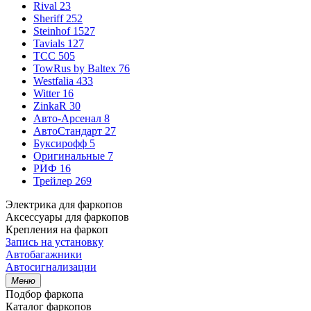
Rival
23
Sheriff
252
Steinhof
1527
Tavials
127
TCC
505
TowRus by Baltex
76
Westfalia
433
Witter
16
ZinkaR
30
Авто-Арсенал
8
АвтоСтандарт
27
Буксирофф
5
Оригинальные
7
РИФ
16
Трейлер
269
Электрика для фаркопов
Аксессуары для фаркопов
Крепления на фаркоп
Запись на установку
Автобагажники
Автосигнализации
Меню
Подбор фаркопа
Каталог фаркопов