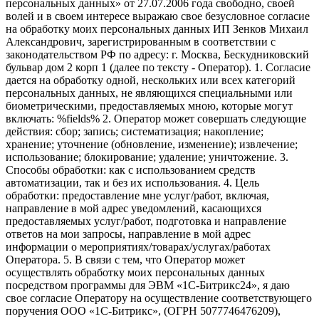
персональных данных» от 27.07.2006 года свободно, своей
волей и в своем интересе выражаю свое безусловное согласие
на обработку моих персональных данных ИП Зенков Михаил
Александрович, зарегистрированным в соответствии с
законодательством РФ по адресу: г. Москва, Бескудниковский
бульвар дом 2 корп 1 (далее по тексту - Оператор). 1. Согласие
дается на обработку одной, нескольких или всех категорий
персональных данных, не являющихся специальными или
биометрическими, предоставляемых мною, которые могут
включать: %fields% 2. Оператор может совершать следующие
действия: сбор; запись; систематизация; накопление;
хранение; уточнение (обновление, изменение); извлечение;
использование; блокирование; удаление; уничтожение. 3.
Способы обработки: как с использованием средств
автоматизации, так и без их использования. 4. Цель
обработки: предоставление мне услуг/работ, включая,
направление в мой адрес уведомлений, касающихся
предоставляемых услуг/работ, подготовка и направление
ответов на мои запросы, направление в мой адрес
информации о мероприятиях/товарах/услугах/работах
Оператора. 5. В связи с тем, что Оператор может
осуществлять обработку моих персональных данных
посредством программы для ЭВМ «1С-Битрикс24», я даю
свое согласие Оператору на осуществление соответствующего
поручения ООО «1С-Битрикс», (ОГРН 5077746476209),