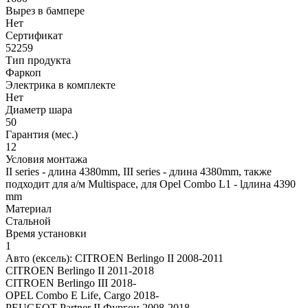
Вырез в бампере
Нет
Сертификат
52259
Тип продукта
Фаркоп
Электрика в комплекте
Нет
Диаметр шара
50
Гарантия (мес.)
12
Условия монтажа
II series - длина 4380mm, III series - длина 4380mm, также
подходит для а/м Multispace, для Opel Combo L1 - lдлина 4390
mm
Материал
Стальной
Время установки
1
Авто (ексель):
CITROEN Berlingo II 2008-2011
CITROEN Berlingo II 2011-2018
CITROEN Berlingo III 2018-
OPEL Combo E Life, Cargo 2018-
PEUGEOT Partner II Фургон 2008-2018