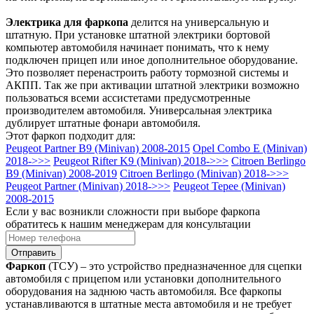
Электрика для фаркопа
делится на универсальную и
штатную. При установке штатной электрики бортовой
компьютер автомобиля начинает понимать, что к нему
подключен прицеп или иное дополнительное оборудование.
Это позволяет перенастроить работу тормозной системы и
АКПП. Так же при активации штатной электрики возможно
пользоваться всеми ассистетами предусмотренные
производителем автомобиля. Универсальная электрика
дублирует штатные фонари автомобиля.
Этот фаркоп подходит для:
Peugeot Partner B9 (Minivan) 2008-2015
Opel Combo E (Minivan)
2018->>>
Peugeot Rifter K9 (Minivan) 2018->>>
Citroen Berlingo
B9 (Minivan) 2008-2019
Citroen Berlingo (Minivan) 2018->>>
Peugeot Partner (Minivan) 2018->>>
Peugeot Tepee (Minivan)
2008-2015
Если у вас возникли сложности при выборе фаркопа
обратитесь к нашим менеджерам для консультации
Отправить
Фаркоп
(ТСУ) – это устройство предназначенное для сцепки
автомобиля с прицепом или установки дополнительного
оборудования на заднюю часть автомобиля. Все фаркопы
устанавливаются в штатные места автомобиля и не требует