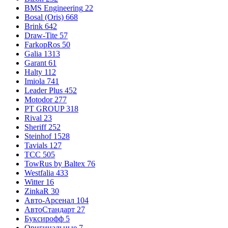
BMS Engineering
22
Bosal (Oris)
668
Brink
642
Draw-Tite
57
FarkopRos
50
Galia
1313
Garant
61
Halty
112
Imiola
741
Leader Plus
452
Motodor
277
PT GROUP
318
Rival
23
Sheriff
252
Steinhof
1528
Tavials
127
TCC
505
TowRus by Baltex
76
Westfalia
433
Witter
16
ZinkaR
30
Авто-Арсенал
104
АвтоСтандарт
27
Буксирофф
5
Оригинальные
7