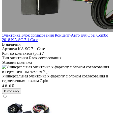
Электрика Блок согласования Концепт-Авто для Opel Combo
2018 KA.SC.7.1.Case
В наличии
Артикул
KA.SC.7.1.Case
Кол-во контактов (pin)
7
Тип электрики
Блок согласования
Условия монтажа
Универсальная электрика к фаркопу с блоком согласования и
герметичным чехлом 7-pin
4 810 ₽
В корзину