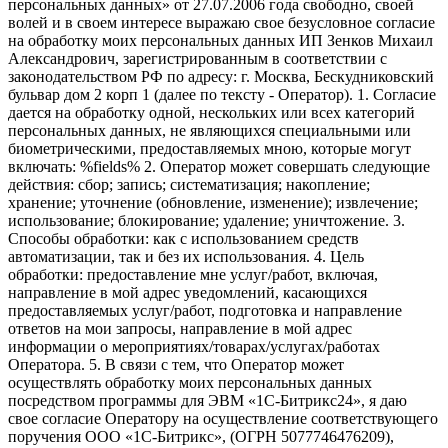
персональных данных» от 27.07.2006 года свободно, своей
волей и в своем интересе выражаю свое безусловное согласие
на обработку моих персональных данных ИП Зенков Михаил
Александрович, зарегистрированным в соответствии с
законодательством РФ по адресу: г. Москва, Бескудниковский
бульвар дом 2 корп 1 (далее по тексту - Оператор). 1. Согласие
дается на обработку одной, нескольких или всех категорий
персональных данных, не являющихся специальными или
биометрическими, предоставляемых мною, которые могут
включать: %fields% 2. Оператор может совершать следующие
действия: сбор; запись; систематизация; накопление;
хранение; уточнение (обновление, изменение); извлечение;
использование; блокирование; удаление; уничтожение. 3.
Способы обработки: как с использованием средств
автоматизации, так и без их использования. 4. Цель
обработки: предоставление мне услуг/работ, включая,
направление в мой адрес уведомлений, касающихся
предоставляемых услуг/работ, подготовка и направление
ответов на мои запросы, направление в мой адрес
информации о мероприятиях/товарах/услугах/работах
Оператора. 5. В связи с тем, что Оператор может
осуществлять обработку моих персональных данных
посредством программы для ЭВМ «1С-Битрикс24», я даю
свое согласие Оператору на осуществление соответствующего
поручения ООО «1С-Битрикс», (ОГРН 5077746476209),