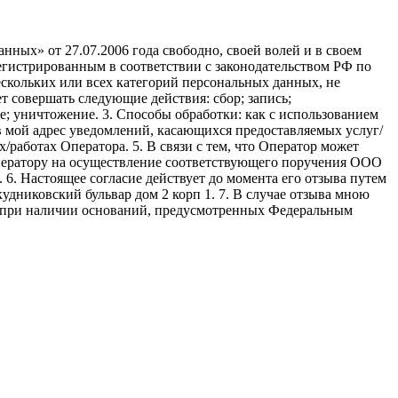
ных» от 27.07.2006 года свободно, своей волей и в своем
егистрированным в соответствии с законодательством РФ по
 нескольких или всех категорий персональных данных, не
 совершать следующие действия: сбор; запись;
ие; уничтожение. 3. Способы обработки: как с использованием
е в мой адрес уведомлений, касающихся предоставляемых услуг/
/работах Оператора. 5. В связи с тем, что Оператор может
ператору на осуществление соответствующего поручения ООО
9. 6. Настоящее согласие действует до момента его отзыва путем
удниковский бульвар дом 2 корп 1. 7. В случае отзыва мною
я при наличии оснований, предусмотренных Федеральным