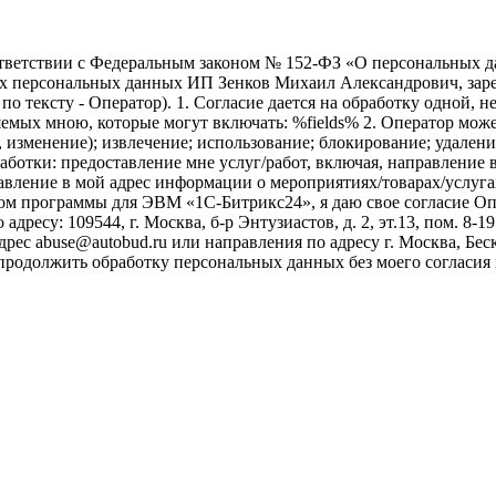
ветствии с Федеральным законом № 152-ФЗ «О персональных дан
оих персональных данных ИП Зенков Михаил Александрович, зар
е по тексту - Оператор). 1. Согласие дается на обработку одной,
ых мною, которые могут включать: %fields% 2. Оператор может
, изменение); извлечение; использование; блокирование; удален
бработки: предоставление мне услуг/работ, включая, направлени
авление в мой адрес информации о мероприятиях/товарах/услугах
ом программы для ЭВМ «1С-Битрикс24», я даю свое согласие О
ресу: 109544, г. Москва, б-р Энтузиастов, д. 2, эт.13, пом. 8-1
ес abuse@autobud.ru или направления по адресу г. Москва, Беск
 продолжить обработку персональных данных без моего согласи