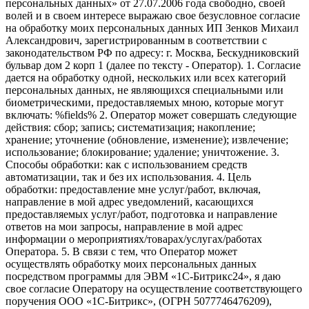
персональных данных» от 27.07.2006 года свободно, своей
волей и в своем интересе выражаю свое безусловное согласие
на обработку моих персональных данных ИП Зенков Михаил
Александрович, зарегистрированным в соответствии с
законодательством РФ по адресу: г. Москва, Бескудниковский
бульвар дом 2 корп 1 (далее по тексту - Оператор). 1. Согласие
дается на обработку одной, нескольких или всех категорий
персональных данных, не являющихся специальными или
биометрическими, предоставляемых мною, которые могут
включать: %fields% 2. Оператор может совершать следующие
действия: сбор; запись; систематизация; накопление;
хранение; уточнение (обновление, изменение); извлечение;
использование; блокирование; удаление; уничтожение. 3.
Способы обработки: как с использованием средств
автоматизации, так и без их использования. 4. Цель
обработки: предоставление мне услуг/работ, включая,
направление в мой адрес уведомлений, касающихся
предоставляемых услуг/работ, подготовка и направление
ответов на мои запросы, направление в мой адрес
информации о мероприятиях/товарах/услугах/работах
Оператора. 5. В связи с тем, что Оператор может
осуществлять обработку моих персональных данных
посредством программы для ЭВМ «1С-Битрикс24», я даю
свое согласие Оператору на осуществление соответствующего
поручения ООО «1С-Битрикс», (ОГРН 5077746476209),