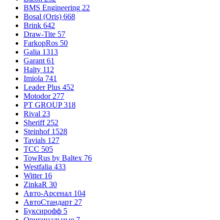
BMS Engineering
22
Bosal (Oris)
668
Brink
642
Draw-Tite
57
FarkopRos
50
Galia
1313
Garant
61
Halty
112
Imiola
741
Leader Plus
452
Motodor
277
PT GROUP
318
Rival
23
Sheriff
252
Steinhof
1528
Tavials
127
TCC
505
TowRus by Baltex
76
Westfalia
433
Witter
16
ZinkaR
30
Авто-Арсенал
104
АвтоСтандарт
27
Буксирофф
5
Оригинальные
7