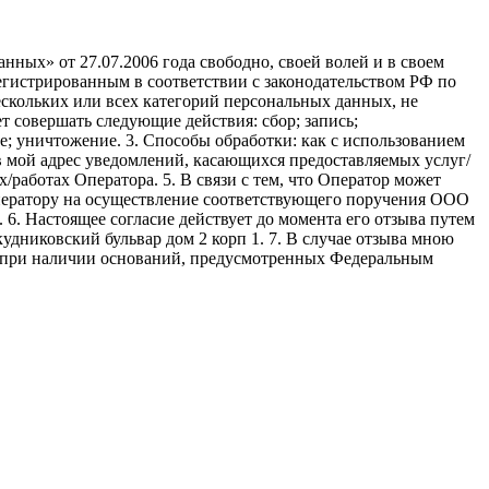
ных» от 27.07.2006 года свободно, своей волей и в своем
егистрированным в соответствии с законодательством РФ по
 нескольких или всех категорий персональных данных, не
 совершать следующие действия: сбор; запись;
ие; уничтожение. 3. Способы обработки: как с использованием
е в мой адрес уведомлений, касающихся предоставляемых услуг/
/работах Оператора. 5. В связи с тем, что Оператор может
ператору на осуществление соответствующего поручения ООО
9. 6. Настоящее согласие действует до момента его отзыва путем
удниковский бульвар дом 2 корп 1. 7. В случае отзыва мною
я при наличии оснований, предусмотренных Федеральным