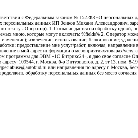
ветствии с Федеральным законом № 152-ФЗ «О персональных дан
оих персональных данных ИП Зенков Михаил Александрович, зар
е по тексту - Оператор). 1. Согласие дается на обработку одной,
ых мною, которые могут включать: %fields% 2. Оператор может
, изменение); извлечение; использование; блокирование; удален
бработки: предоставление мне услуг/работ, включая, направлени
авление в мой адрес информации о мероприятиях/товарах/услугах
ом программы для ЭВМ «1С-Битрикс24», я даю свое согласие О
ресу: 109544, г. Москва, б-р Энтузиастов, д. 2, эт.13, пом. 8-1
ес abuse@autobud.ru или направления по адресу г. Москва, Беск
 продолжить обработку персональных данных без моего согласи