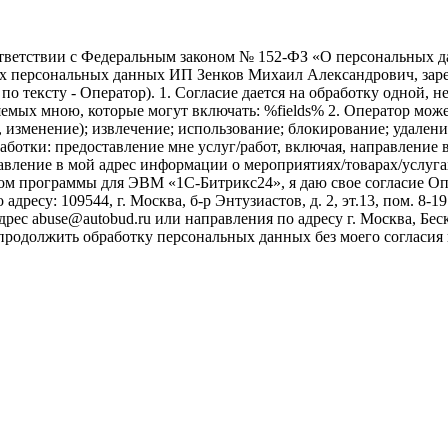
ветствии с Федеральным законом № 152-ФЗ «О персональных дан
оих персональных данных ИП Зенков Михаил Александрович, зар
е по тексту - Оператор). 1. Согласие дается на обработку одной,
ых мною, которые могут включать: %fields% 2. Оператор может
, изменение); извлечение; использование; блокирование; удален
бработки: предоставление мне услуг/работ, включая, направлени
авление в мой адрес информации о мероприятиях/товарах/услугах
ом программы для ЭВМ «1С-Битрикс24», я даю свое согласие О
ресу: 109544, г. Москва, б-р Энтузиастов, д. 2, эт.13, пом. 8-1
ес abuse@autobud.ru или направления по адресу г. Москва, Беск
 продолжить обработку персональных данных без моего согласи