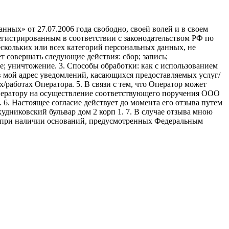
ных» от 27.07.2006 года свободно, своей волей и в своем
егистрированным в соответствии с законодательством РФ по
 нескольких или всех категорий персональных данных, не
 совершать следующие действия: сбор; запись;
ие; уничтожение. 3. Способы обработки: как с использованием
е в мой адрес уведомлений, касающихся предоставляемых услуг/
/работах Оператора. 5. В связи с тем, что Оператор может
ператору на осуществление соответствующего поручения ООО
9. 6. Настоящее согласие действует до момента его отзыва путем
удниковский бульвар дом 2 корп 1. 7. В случае отзыва мною
я при наличии оснований, предусмотренных Федеральным