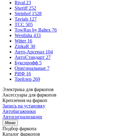
Rival
23
Sheriff
252
Steinhof
1528
Tavials
127
TCC
505
TowRus by Baltex
76
Westfalia
433
Witter
16
ZinkaR
30
Авто-Арсенал
104
АвтоСтандарт
27
Буксирофф
5
Оригинальные
7
РИФ
16
Трейлер
269
Электрика для фаркопов
Аксессуары для фаркопов
Крепления на фаркоп
Запись на установку
Автобагажники
Автосигнализации
Меню
Подбор фаркопа
Каталог фаркопов