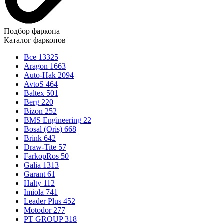
Подбор фаркопа
Каталог фаркопов
Все
13325
Aragon
1663
Auto-Hak
2094
AvtoS
464
Baltex
501
Berg
220
Bizon
252
BMS Engineering
22
Bosal (Oris)
668
Brink
642
Draw-Tite
57
FarkopRos
50
Galia
1313
Garant
61
Halty
112
Imiola
741
Leader Plus
452
Motodor
277
PT GROUP
318