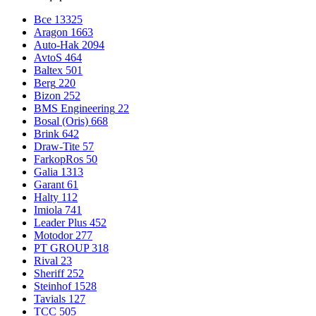
Все
13325
Aragon
1663
Auto-Hak
2094
AvtoS
464
Baltex
501
Berg
220
Bizon
252
BMS Engineering
22
Bosal (Oris)
668
Brink
642
Draw-Tite
57
FarkopRos
50
Galia
1313
Garant
61
Halty
112
Imiola
741
Leader Plus
452
Motodor
277
PT GROUP
318
Rival
23
Sheriff
252
Steinhof
1528
Tavials
127
TCC
505