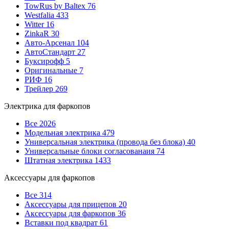
TowRus by Baltex
76
Westfalia
433
Witter
16
ZinkaR
30
Авто-Арсенал
104
АвтоСтандарт
27
Буксирофф
5
Оригинальные
7
РИФ
16
Трейлер
269
Электрика для фаркопов
Все
2026
Модельная электрика
479
Универсальная электрика (провода без блока)
40
Универсальные блоки согласованаия
74
Штатная электрика
1433
Аксессуары для фаркопов
Все
314
Аксессуары для прицепов
20
Аксессуары для фаркопов
36
Вставки под квадрат
61