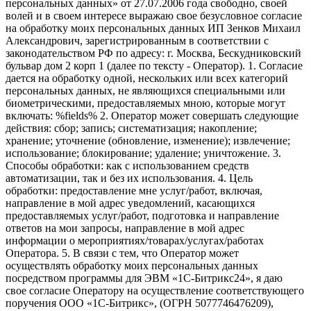
персональных данных» от 27.07.2006 года свободно, своей
волей и в своем интересе выражаю свое безусловное согласие
на обработку моих персональных данных ИП Зенков Михаил
Александрович, зарегистрированным в соответствии с
законодательством РФ по адресу: г. Москва, Бескудниковский
бульвар дом 2 корп 1 (далее по тексту - Оператор). 1. Согласие
дается на обработку одной, нескольких или всех категорий
персональных данных, не являющихся специальными или
биометрическими, предоставляемых мною, которые могут
включать: %fields% 2. Оператор может совершать следующие
действия: сбор; запись; систематизация; накопление;
хранение; уточнение (обновление, изменение); извлечение;
использование; блокирование; удаление; уничтожение. 3.
Способы обработки: как с использованием средств
автоматизации, так и без их использования. 4. Цель
обработки: предоставление мне услуг/работ, включая,
направление в мой адрес уведомлений, касающихся
предоставляемых услуг/работ, подготовка и направление
ответов на мои запросы, направление в мой адрес
информации о мероприятиях/товарах/услугах/работах
Оператора. 5. В связи с тем, что Оператор может
осуществлять обработку моих персональных данных
посредством программы для ЭВМ «1С-Битрикс24», я даю
свое согласие Оператору на осуществление соответствующего
поручения ООО «1С-Битрикс», (ОГРН 5077746476209),