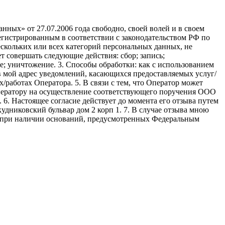
ных» от 27.07.2006 года свободно, своей волей и в своем
егистрированным в соответствии с законодательством РФ по
 нескольких или всех категорий персональных данных, не
 совершать следующие действия: сбор; запись;
ие; уничтожение. 3. Способы обработки: как с использованием
е в мой адрес уведомлений, касающихся предоставляемых услуг/
/работах Оператора. 5. В связи с тем, что Оператор может
ператору на осуществление соответствующего поручения ООО
9. 6. Настоящее согласие действует до момента его отзыва путем
удниковский бульвар дом 2 корп 1. 7. В случае отзыва мною
я при наличии оснований, предусмотренных Федеральным