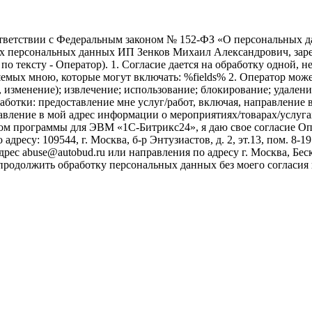
ветствии с Федеральным законом № 152-ФЗ «О персональных дан
оих персональных данных ИП Зенков Михаил Александрович, зар
е по тексту - Оператор). 1. Согласие дается на обработку одной,
ых мною, которые могут включать: %fields% 2. Оператор может
, изменение); извлечение; использование; блокирование; удален
бработки: предоставление мне услуг/работ, включая, направлени
авление в мой адрес информации о мероприятиях/товарах/услугах
ом программы для ЭВМ «1С-Битрикс24», я даю свое согласие О
ресу: 109544, г. Москва, б-р Энтузиастов, д. 2, эт.13, пом. 8-1
ес abuse@autobud.ru или направления по адресу г. Москва, Беск
 продолжить обработку персональных данных без моего согласи