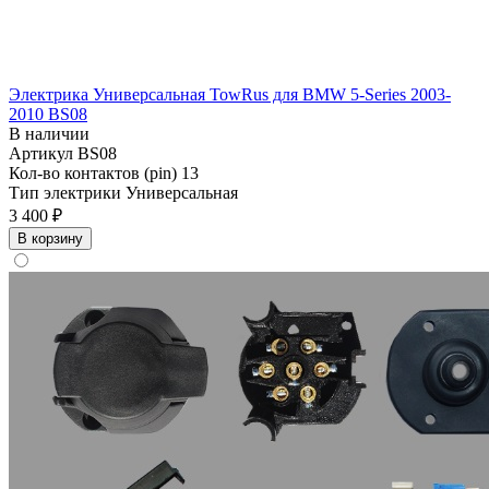
Электрика Универсальная TowRus для BMW 5-Series 2003-
2010 BS08
В наличии
Артикул
BS08
Кол-во контактов (pin)
13
Тип электрики
Универсальная
3 400 ₽
В корзину