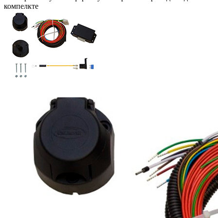
компелкте