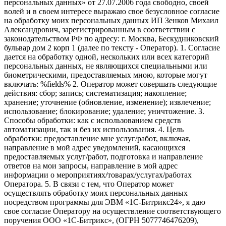
персональных данных» от 27.07.2006 года свободно, своей
волей и в своем интересе выражаю свое безусловное согласие
на обработку моих персональных данных ИП Зенков Михаил
Александрович, зарегистрированным в соответствии с
законодательством РФ по адресу: г. Москва, Бескудниковский
бульвар дом 2 корп 1 (далее по тексту - Оператор). 1. Согласие
дается на обработку одной, нескольких или всех категорий
персональных данных, не являющихся специальными или
биометрическими, предоставляемых мною, которые могут
включать: %fields% 2. Оператор может совершать следующие
действия: сбор; запись; систематизация; накопление;
хранение; уточнение (обновление, изменение); извлечение;
использование; блокирование; удаление; уничтожение. 3.
Способы обработки: как с использованием средств
автоматизации, так и без их использования. 4. Цель
обработки: предоставление мне услуг/работ, включая,
направление в мой адрес уведомлений, касающихся
предоставляемых услуг/работ, подготовка и направление
ответов на мои запросы, направление в мой адрес
информации о мероприятиях/товарах/услугах/работах
Оператора. 5. В связи с тем, что Оператор может
осуществлять обработку моих персональных данных
посредством программы для ЭВМ «1С-Битрикс24», я даю
свое согласие Оператору на осуществление соответствующего
поручения ООО «1С-Битрикс», (ОГРН 5077746476209),