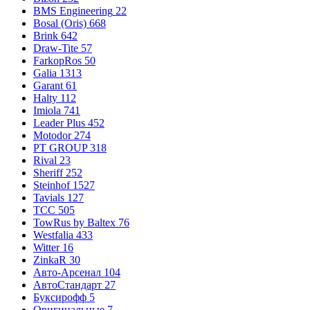
BMS Engineering
22
Bosal (Oris)
668
Brink
642
Draw-Tite
57
FarkopRos
50
Galia
1313
Garant
61
Halty
112
Imiola
741
Leader Plus
452
Motodor
274
PT GROUP
318
Rival
23
Sheriff
252
Steinhof
1527
Tavials
127
TCC
505
TowRus by Baltex
76
Westfalia
433
Witter
16
ZinkaR
30
Авто-Арсенал
104
АвтоСтандарт
27
Буксирофф
5
Оригинальные
7