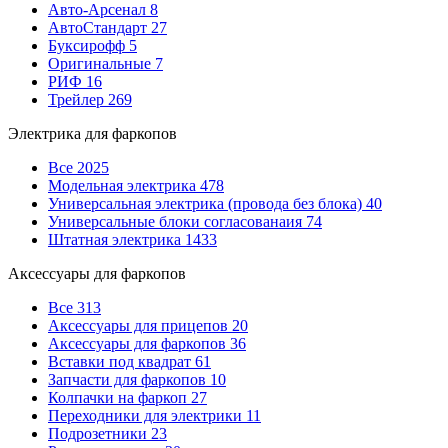
Авто-Арсенал
8
АвтоСтандарт
27
Буксирофф
5
Оригинальные
7
РИФ
16
Трейлер
269
Электрика для фаркопов
Все
2025
Модельная электрика
478
Универсальная электрика (провода без блока)
40
Универсальные блоки согласованаия
74
Штатная электрика
1433
Аксессуары для фаркопов
Все
313
Аксессуары для прицепов
20
Аксессуары для фаркопов
36
Вставки под квадрат
61
Запчасти для фаркопов
10
Колпачки на фаркоп
27
Переходники для электрики
11
Подрозетники
23