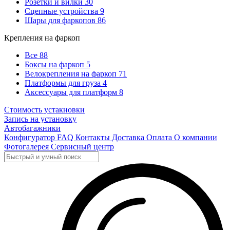
Розетки и вилки
30
Сцепные устройства
9
Шары для фаркопов
86
Крепления на фаркоп
Все
88
Боксы на фаркоп
5
Велокрепления на фаркоп
71
Платформы для груза
4
Аксессуары для платформ
8
Стоимость устакновки
Запись на установку
Автобагажники
Конфигуратор
FAQ
Контакты
Доставка
Оплата
О компании
Фотогалерея
Сервисный центр