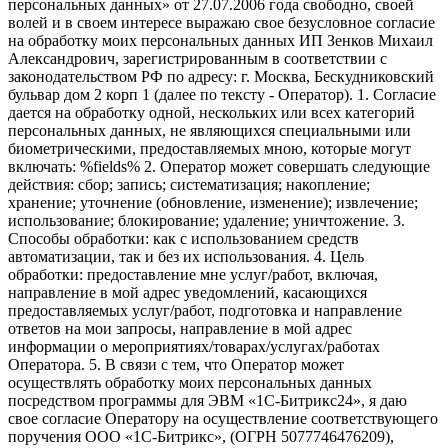
персональных данных» от 27.07.2006 года свободно, своей
волей и в своем интересе выражаю свое безусловное согласие
на обработку моих персональных данных ИП Зенков Михаил
Александрович, зарегистрированным в соответствии с
законодательством РФ по адресу: г. Москва, Бескудниковский
бульвар дом 2 корп 1 (далее по тексту - Оператор). 1. Согласие
дается на обработку одной, нескольких или всех категорий
персональных данных, не являющихся специальными или
биометрическими, предоставляемых мною, которые могут
включать: %fields% 2. Оператор может совершать следующие
действия: сбор; запись; систематизация; накопление;
хранение; уточнение (обновление, изменение); извлечение;
использование; блокирование; удаление; уничтожение. 3.
Способы обработки: как с использованием средств
автоматизации, так и без их использования. 4. Цель
обработки: предоставление мне услуг/работ, включая,
направление в мой адрес уведомлений, касающихся
предоставляемых услуг/работ, подготовка и направление
ответов на мои запросы, направление в мой адрес
информации о мероприятиях/товарах/услугах/работах
Оператора. 5. В связи с тем, что Оператор может
осуществлять обработку моих персональных данных
посредством программы для ЭВМ «1С-Битрикс24», я даю
свое согласие Оператору на осуществление соответствующего
поручения ООО «1С-Битрикс», (ОГРН 5077746476209),