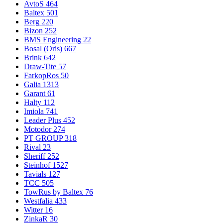
AvtoS
464
Baltex
501
Berg
220
Bizon
252
BMS Engineering
22
Bosal (Oris)
667
Brink
642
Draw-Tite
57
FarkopRos
50
Galia
1313
Garant
61
Halty
112
Imiola
741
Leader Plus
452
Motodor
274
PT GROUP
318
Rival
23
Sheriff
252
Steinhof
1527
Tavials
127
TCC
505
TowRus by Baltex
76
Westfalia
433
Witter
16
ZinkaR
30