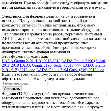
автомобиля. При выборе фаркопа следует обращать внимание
на тип крюка, на вертикальную и горизонтальную нагрузку.
Электрика для фаркопа
делится на универсальную и
штатную. При установке штатной электрики бортовой
компьютер автомобиля начинает понимать, что к нему
подключен прицеп или иное дополнительное оборудование.
Это позволяет перенастроить работу тормозной системы и
АКПП. Так же при активации штатной электрики возможно
пользоваться всеми ассистетами предусмотренные
производителем автомобиля. Универсальная электрика
дублирует штатные фонари автомобиля.
Этот фаркоп подходит для:
LADA Granta 2191 (LB) 2013-2018
LADA Granta 2190 (Sedan)
2011-2018
LADA Granta 2190 (Sedan) 2018->>>
LADA Granta
2191 (LB) 2018->>>
LADA Granta 2194 Cross (SW) 2018->>>
Если у вас возникли сложности при выборе фаркопа
обратитесь к нашим менеджерам для консультации
Отправить
Фаркоп
(ТСУ) – это устройство предназначенное для сцепки
автомобиля с прицепом или установки дополнительного
оборудования на заднюю часть автомобиля. Все фаркопы
устанавливаются в штатные места автомобиля и не требует