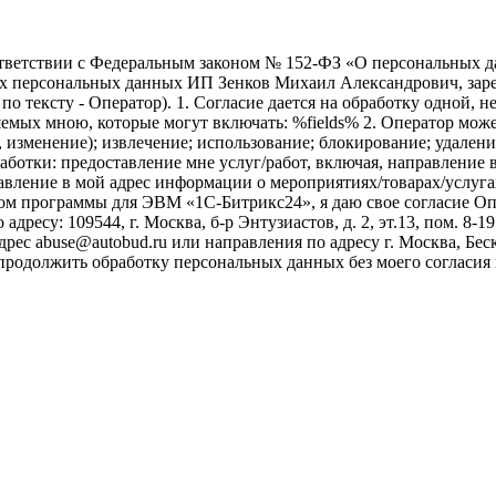
ветствии с Федеральным законом № 152-ФЗ «О персональных дан
оих персональных данных ИП Зенков Михаил Александрович, зар
е по тексту - Оператор). 1. Согласие дается на обработку одной,
ых мною, которые могут включать: %fields% 2. Оператор может
, изменение); извлечение; использование; блокирование; удален
бработки: предоставление мне услуг/работ, включая, направлени
авление в мой адрес информации о мероприятиях/товарах/услугах
ом программы для ЭВМ «1С-Битрикс24», я даю свое согласие О
ресу: 109544, г. Москва, б-р Энтузиастов, д. 2, эт.13, пом. 8-1
ес abuse@autobud.ru или направления по адресу г. Москва, Беск
 продолжить обработку персональных данных без моего согласи