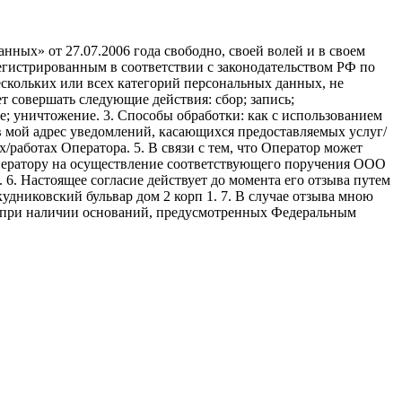
ных» от 27.07.2006 года свободно, своей волей и в своем
егистрированным в соответствии с законодательством РФ по
 нескольких или всех категорий персональных данных, не
 совершать следующие действия: сбор; запись;
ие; уничтожение. 3. Способы обработки: как с использованием
е в мой адрес уведомлений, касающихся предоставляемых услуг/
/работах Оператора. 5. В связи с тем, что Оператор может
ператору на осуществление соответствующего поручения ООО
9. 6. Настоящее согласие действует до момента его отзыва путем
удниковский бульвар дом 2 корп 1. 7. В случае отзыва мною
я при наличии оснований, предусмотренных Федеральным