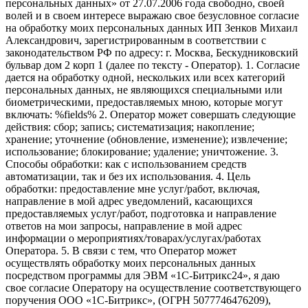
персональных данных» от 27.07.2006 года свободно, своей
волей и в своем интересе выражаю свое безусловное согласие
на обработку моих персональных данных ИП Зенков Михаил
Александрович, зарегистрированным в соответствии с
законодательством РФ по адресу: г. Москва, Бескудниковский
бульвар дом 2 корп 1 (далее по тексту - Оператор). 1. Согласие
дается на обработку одной, нескольких или всех категорий
персональных данных, не являющихся специальными или
биометрическими, предоставляемых мною, которые могут
включать: %fields% 2. Оператор может совершать следующие
действия: сбор; запись; систематизация; накопление;
хранение; уточнение (обновление, изменение); извлечение;
использование; блокирование; удаление; уничтожение. 3.
Способы обработки: как с использованием средств
автоматизации, так и без их использования. 4. Цель
обработки: предоставление мне услуг/работ, включая,
направление в мой адрес уведомлений, касающихся
предоставляемых услуг/работ, подготовка и направление
ответов на мои запросы, направление в мой адрес
информации о мероприятиях/товарах/услугах/работах
Оператора. 5. В связи с тем, что Оператор может
осуществлять обработку моих персональных данных
посредством программы для ЭВМ «1С-Битрикс24», я даю
свое согласие Оператору на осуществление соответствующего
поручения ООО «1С-Битрикс», (ОГРН 5077746476209),