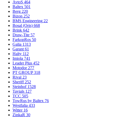
AvtoS
464
Baltex
501
Berg
220
Bizon
252
BMS Engineering
22
Bosal (Oris)
668
Brink
642
Draw-Tite
57
FarkopRos
50
Galia
1313
Garant
61
Halty
112
Imiola
741
Leader Plus
452
Motodor
277
PT GROUP
318
Rival
23
Sheriff
252
Steinhof
1528
Tavials
127
TCC
505
TowRus by Baltex
76
Westfalia
433
Witter
16
ZinkaR
30