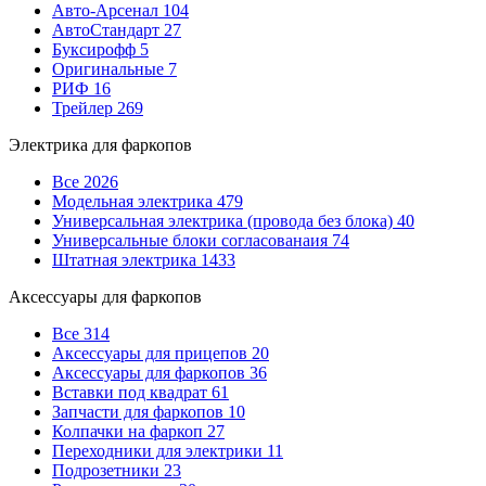
Авто-Арсенал
104
АвтоСтандарт
27
Буксирофф
5
Оригинальные
7
РИФ
16
Трейлер
269
Электрика для фаркопов
Все
2026
Модельная электрика
479
Универсальная электрика (провода без блока)
40
Универсальные блоки согласованаия
74
Штатная электрика
1433
Аксессуары для фаркопов
Все
314
Аксессуары для прицепов
20
Аксессуары для фаркопов
36
Вставки под квадрат
61
Запчасти для фаркопов
10
Колпачки на фаркоп
27
Переходники для электрики
11
Подрозетники
23