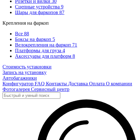
Розетки и вилки
30
Сцепные устройства
9
Шары для фаркопов
87
Крепления на фаркоп
Все
88
Боксы на фаркоп
5
Велокрепления на фаркоп
71
Платформы для груза
4
Аксессуары для платформ
8
Стоимость устакновки
Запись на установку
Автобагажники
Конфигуратор
FAQ
Контакты
Доставка
Оплата
О компании
Фотогалерея
Сервисный центр