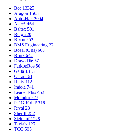
Все
13325
Aragon
1663
Auto-Hak
2094
AvtoS
464
Baltex
501
Berg
220
Bizon
252
BMS Engineering
22
Bosal (Oris)
668
Brink
642
Draw-Tite
57
FarkopRos
50
Galia
1313
Garant
61
Halty
112
Imiola
741
Leader Plus
452
Motodor
277
PT GROUP
318
Rival
23
Sheriff
252
Steinhof
1528
Tavials
127
TCC
505