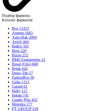
Подбор фаркопа
Каталог фаркопов
Все
13325
Aragon
1663
Auto-Hak
2094
AvtoS
464
Baltex
501
Berg
220
Bizon
252
BMS Engineering
22
Bosal (Oris)
668
Brink
642
Draw-Tite
57
FarkopRos
50
Galia
1313
Garant
61
Halty
112
Imiola
741
Leader Plus
452
Motodor
277
PT GROUP
318