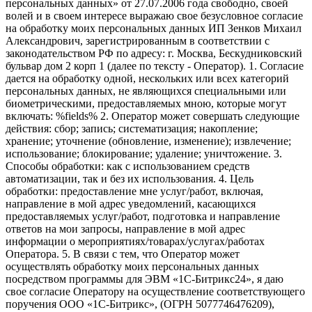
персональных данных» от 27.07.2006 года свободно, своей
волей и в своем интересе выражаю свое безусловное согласие
на обработку моих персональных данных ИП Зенков Михаил
Александрович, зарегистрированным в соответствии с
законодательством РФ по адресу: г. Москва, Бескудниковский
бульвар дом 2 корп 1 (далее по тексту - Оператор). 1. Согласие
дается на обработку одной, нескольких или всех категорий
персональных данных, не являющихся специальными или
биометрическими, предоставляемых мною, которые могут
включать: %fields% 2. Оператор может совершать следующие
действия: сбор; запись; систематизация; накопление;
хранение; уточнение (обновление, изменение); извлечение;
использование; блокирование; удаление; уничтожение. 3.
Способы обработки: как с использованием средств
автоматизации, так и без их использования. 4. Цель
обработки: предоставление мне услуг/работ, включая,
направление в мой адрес уведомлений, касающихся
предоставляемых услуг/работ, подготовка и направление
ответов на мои запросы, направление в мой адрес
информации о мероприятиях/товарах/услугах/работах
Оператора. 5. В связи с тем, что Оператор может
осуществлять обработку моих персональных данных
посредством программы для ЭВМ «1С-Битрикс24», я даю
свое согласие Оператору на осуществление соответствующего
поручения ООО «1С-Битрикс», (ОГРН 5077746476209),