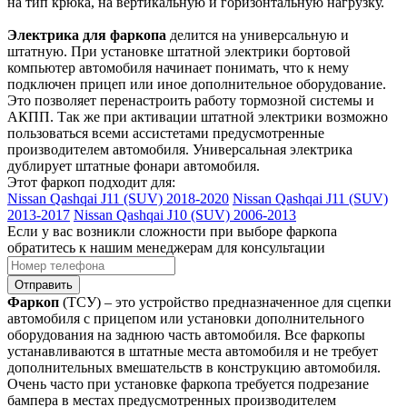
на тип крюка, на вертикальную и горизонтальную нагрузку.
Электрика для фаркопа
делится на универсальную и
штатную. При установке штатной электрики бортовой
компьютер автомобиля начинает понимать, что к нему
подключен прицеп или иное дополнительное оборудование.
Это позволяет перенастроить работу тормозной системы и
АКПП. Так же при активации штатной электрики возможно
пользоваться всеми ассистетами предусмотренные
производителем автомобиля. Универсальная электрика
дублирует штатные фонари автомобиля.
Этот фаркоп подходит для:
Nissan Qashqai J11 (SUV) 2018-2020
Nissan Qashqai J11 (SUV)
2013-2017
Nissan Qashqai J10 (SUV) 2006-2013
Если у вас возникли сложности при выборе фаркопа
обратитесь к нашим менеджерам для консультации
Отправить
Фаркоп
(ТСУ) – это устройство предназначенное для сцепки
автомобиля с прицепом или установки дополнительного
оборудования на заднюю часть автомобиля. Все фаркопы
устанавливаются в штатные места автомобиля и не требует
дополнительных вмешательств в конструкцию автомобиля.
Очень часто при установке фаркопа требуется подрезание
бампера в местах предусмотренных производителем