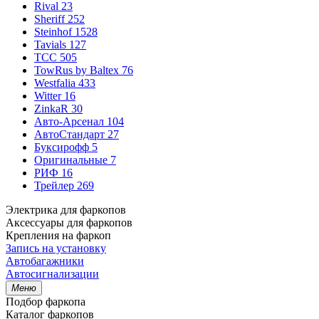
Rival
23
Sheriff
252
Steinhof
1528
Tavials
127
TCC
505
TowRus by Baltex
76
Westfalia
433
Witter
16
ZinkaR
30
Авто-Арсенал
104
АвтоСтандарт
27
Буксирофф
5
Оригинальные
7
РИФ
16
Трейлер
269
Электрика для фаркопов
Аксессуары для фаркопов
Крепления на фаркоп
Запись на установку
Автобагажники
Автосигнализации
Меню
Подбор фаркопа
Каталог фаркопов