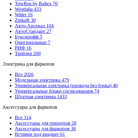
TowRus by Baltex
76
Westfalia
433
Witter
16
ZinkaR
30
Авто-Арсенал
104
АвтоСтандарт
27
Буксирофф
5
Оригинальные
7
РИФ
16
Трейлер
269
Электрика для фаркопов
Все
2026
Модельная электрика
479
Универсальная электрика (провода без блока)
40
Универсальные блоки согласованаия
74
Штатная электрика
1433
Аксессуары для фаркопов
Все
314
Аксессуары для прицепов
20
Аксессуары для фаркопов
36
Вставки под квадрат
61