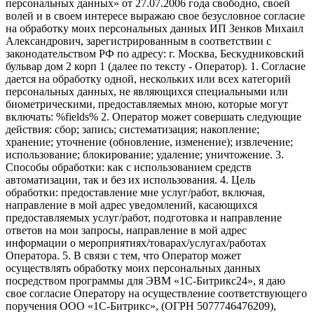
персональных данных» от 27.07.2006 года свободно, своей
волей и в своем интересе выражаю свое безусловное согласие
на обработку моих персональных данных ИП Зенков Михаил
Александрович, зарегистрированным в соответствии с
законодательством РФ по адресу: г. Москва, Бескудниковский
бульвар дом 2 корп 1 (далее по тексту - Оператор). 1. Согласие
дается на обработку одной, нескольких или всех категорий
персональных данных, не являющихся специальными или
биометрическими, предоставляемых мною, которые могут
включать: %fields% 2. Оператор может совершать следующие
действия: сбор; запись; систематизация; накопление;
хранение; уточнение (обновление, изменение); извлечение;
использование; блокирование; удаление; уничтожение. 3.
Способы обработки: как с использованием средств
автоматизации, так и без их использования. 4. Цель
обработки: предоставление мне услуг/работ, включая,
направление в мой адрес уведомлений, касающихся
предоставляемых услуг/работ, подготовка и направление
ответов на мои запросы, направление в мой адрес
информации о мероприятиях/товарах/услугах/работах
Оператора. 5. В связи с тем, что Оператор может
осуществлять обработку моих персональных данных
посредством программы для ЭВМ «1С-Битрикс24», я даю
свое согласие Оператору на осуществление соответствующего
поручения ООО «1С-Битрикс», (ОГРН 5077746476209),