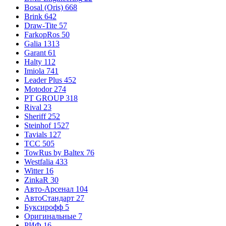
Bosal (Oris)
668
Brink
642
Draw-Tite
57
FarkopRos
50
Galia
1313
Garant
61
Halty
112
Imiola
741
Leader Plus
452
Motodor
274
PT GROUP
318
Rival
23
Sheriff
252
Steinhof
1527
Tavials
127
TCC
505
TowRus by Baltex
76
Westfalia
433
Witter
16
ZinkaR
30
Авто-Арсенал
104
АвтоСтандарт
27
Буксирофф
5
Оригинальные
7
РИФ
16