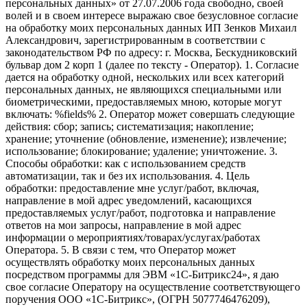
персональных данных» от 27.07.2006 года свободно, своей
волей и в своем интересе выражаю свое безусловное согласие
на обработку моих персональных данных ИП Зенков Михаил
Александрович, зарегистрированным в соответствии с
законодательством РФ по адресу: г. Москва, Бескудниковский
бульвар дом 2 корп 1 (далее по тексту - Оператор). 1. Согласие
дается на обработку одной, нескольких или всех категорий
персональных данных, не являющихся специальными или
биометрическими, предоставляемых мною, которые могут
включать: %fields% 2. Оператор может совершать следующие
действия: сбор; запись; систематизация; накопление;
хранение; уточнение (обновление, изменение); извлечение;
использование; блокирование; удаление; уничтожение. 3.
Способы обработки: как с использованием средств
автоматизации, так и без их использования. 4. Цель
обработки: предоставление мне услуг/работ, включая,
направление в мой адрес уведомлений, касающихся
предоставляемых услуг/работ, подготовка и направление
ответов на мои запросы, направление в мой адрес
информации о мероприятиях/товарах/услугах/работах
Оператора. 5. В связи с тем, что Оператор может
осуществлять обработку моих персональных данных
посредством программы для ЭВМ «1С-Битрикс24», я даю
свое согласие Оператору на осуществление соответствующего
поручения ООО «1С-Битрикс», (ОГРН 5077746476209),