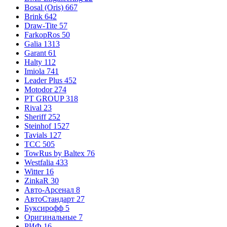
Bosal (Oris)
667
Brink
642
Draw-Tite
57
FarkopRos
50
Galia
1313
Garant
61
Halty
112
Imiola
741
Leader Plus
452
Motodor
274
PT GROUP
318
Rival
23
Sheriff
252
Steinhof
1527
Tavials
127
TCC
505
TowRus by Baltex
76
Westfalia
433
Witter
16
ZinkaR
30
Авто-Арсенал
8
АвтоСтандарт
27
Буксирофф
5
Оригинальные
7
РИФ
16