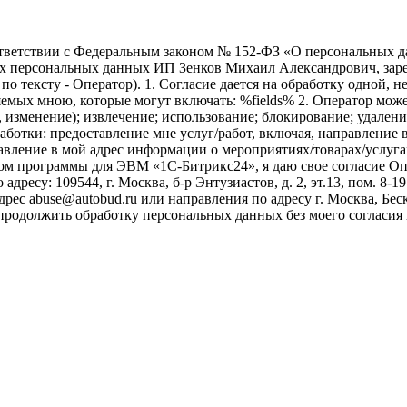
ветствии с Федеральным законом № 152-ФЗ «О персональных дан
оих персональных данных ИП Зенков Михаил Александрович, зар
е по тексту - Оператор). 1. Согласие дается на обработку одной,
ых мною, которые могут включать: %fields% 2. Оператор может
, изменение); извлечение; использование; блокирование; удален
бработки: предоставление мне услуг/работ, включая, направлени
авление в мой адрес информации о мероприятиях/товарах/услугах
ом программы для ЭВМ «1С-Битрикс24», я даю свое согласие О
ресу: 109544, г. Москва, б-р Энтузиастов, д. 2, эт.13, пом. 8-1
ес abuse@autobud.ru или направления по адресу г. Москва, Беск
 продолжить обработку персональных данных без моего согласи