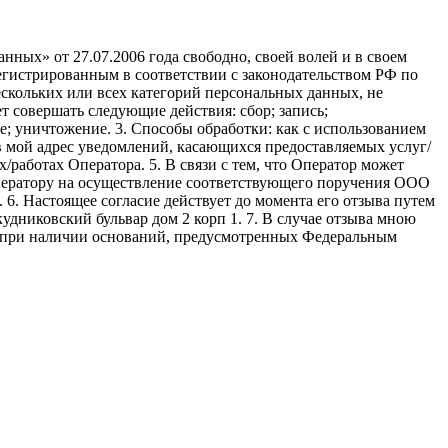
ных» от 27.07.2006 года свободно, своей волей и в своем
егистрированным в соответствии с законодательством РФ по
 нескольких или всех категорий персональных данных, не
 совершать следующие действия: сбор; запись;
ие; уничтожение. 3. Способы обработки: как с использованием
е в мой адрес уведомлений, касающихся предоставляемых услуг/
/работах Оператора. 5. В связи с тем, что Оператор может
ператору на осуществление соответствующего поручения ООО
9. 6. Настоящее согласие действует до момента его отзыва путем
удниковский бульвар дом 2 корп 1. 7. В случае отзыва мною
я при наличии оснований, предусмотренных Федеральным