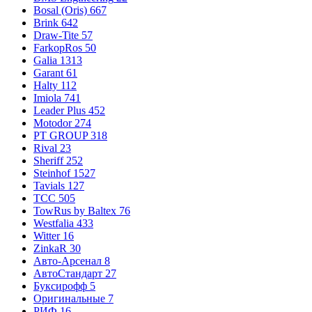
Bosal (Oris)
667
Brink
642
Draw-Tite
57
FarkopRos
50
Galia
1313
Garant
61
Halty
112
Imiola
741
Leader Plus
452
Motodor
274
PT GROUP
318
Rival
23
Sheriff
252
Steinhof
1527
Tavials
127
TCC
505
TowRus by Baltex
76
Westfalia
433
Witter
16
ZinkaR
30
Авто-Арсенал
8
АвтоСтандарт
27
Буксирофф
5
Оригинальные
7
РИФ
16