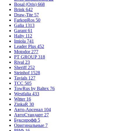
Bosal (Oris)
668
Brink
642
Draw-Tite
57
FarkopRos
50
Galia
1313
Garant
61
Halty
112
Imiola
741
Leader Plus
452
Motodor
277
PT GROUP
318
Rival
23
Sheriff
252
Steinhof
1528
Tavials
127
TCC
505
TowRus by Baltex
76
Westfalia
433
Witter
16
ZinkaR
30
Авто-Арсенал
104
АвтоСтандарт
27
Буксирофф
5
Оригинальные
7
РИФ
16