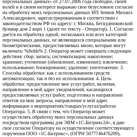
персональных данных» от 27.07.2006 года свободно, своей
волей и в своем интересе выражаю свое безусловное согласие
на обработку моих персональных данных ИП Зенков Михаил
Александрович, зарегистрированным в соответствии с
законодательством РФ по адресу: г. Москва, Бескудниковский
бульвар дом 2 корп 1 (далее по тексту - Оператор). 1. Согласие
дается на обработку одной, нескольких или всех категорий
персональных данных, не являющихся специальными или
биометрическими, предоставляемых мною, которые могут
включать: %fields% 2. Оператор может совершать следующие
действия: сбор; запись; систематизация; накопление;
хранение; уточнение (обновление, изменение); извлечение;
использование; блокирование; удаление; уничтожение. 3.
Способы обработки: как с использованием средств
автоматизации, так и без их использования. 4. Цель
обработки: предоставление мне услуг/работ, включая,
направление в мой адрес уведомлений, касающихся
предоставляемых услуг/работ, подготовка и направление
ответов на мои запросы, направление в мой адрес
информации о мероприятиях/товарах/услугах/работах
Оператора. 5. В связи с тем, что Оператор может
осуществлять обработку моих персональных данных
посредством программы для ЭВМ «1С-Битрикс24», я даю
свое согласие Оператору на осуществление соответствующего
поручения ООО «1С-Битрикс», (ОГРН 5077746476209),