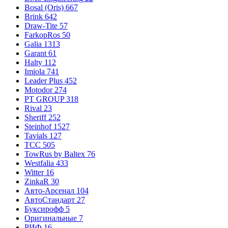
Bosal (Oris)
667
Brink
642
Draw-Tite
57
FarkopRos
50
Galia
1313
Garant
61
Halty
112
Imiola
741
Leader Plus
452
Motodor
274
PT GROUP
318
Rival
23
Sheriff
252
Steinhof
1527
Tavials
127
TCC
505
TowRus by Baltex
76
Westfalia
433
Witter
16
ZinkaR
30
Авто-Арсенал
104
АвтоСтандарт
27
Буксирофф
5
Оригинальные
7
РИФ
16