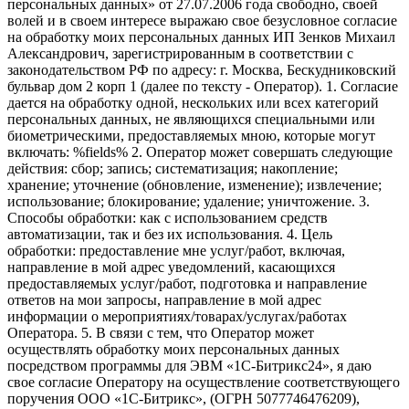
персональных данных» от 27.07.2006 года свободно, своей
волей и в своем интересе выражаю свое безусловное согласие
на обработку моих персональных данных ИП Зенков Михаил
Александрович, зарегистрированным в соответствии с
законодательством РФ по адресу: г. Москва, Бескудниковский
бульвар дом 2 корп 1 (далее по тексту - Оператор). 1. Согласие
дается на обработку одной, нескольких или всех категорий
персональных данных, не являющихся специальными или
биометрическими, предоставляемых мною, которые могут
включать: %fields% 2. Оператор может совершать следующие
действия: сбор; запись; систематизация; накопление;
хранение; уточнение (обновление, изменение); извлечение;
использование; блокирование; удаление; уничтожение. 3.
Способы обработки: как с использованием средств
автоматизации, так и без их использования. 4. Цель
обработки: предоставление мне услуг/работ, включая,
направление в мой адрес уведомлений, касающихся
предоставляемых услуг/работ, подготовка и направление
ответов на мои запросы, направление в мой адрес
информации о мероприятиях/товарах/услугах/работах
Оператора. 5. В связи с тем, что Оператор может
осуществлять обработку моих персональных данных
посредством программы для ЭВМ «1С-Битрикс24», я даю
свое согласие Оператору на осуществление соответствующего
поручения ООО «1С-Битрикс», (ОГРН 5077746476209),