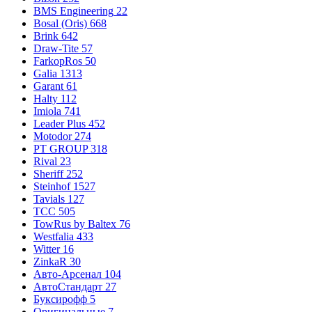
BMS Engineering
22
Bosal (Oris)
668
Brink
642
Draw-Tite
57
FarkopRos
50
Galia
1313
Garant
61
Halty
112
Imiola
741
Leader Plus
452
Motodor
274
PT GROUP
318
Rival
23
Sheriff
252
Steinhof
1527
Tavials
127
TCC
505
TowRus by Baltex
76
Westfalia
433
Witter
16
ZinkaR
30
Авто-Арсенал
104
АвтоСтандарт
27
Буксирофф
5
Оригинальные
7