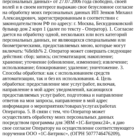
персональных данных» от 27.07.2006 года свободно, своей
волей и в своем интересе выражаю свое безусловное согласие
на обработку моих персональных данных ИП Зенков Михаил
Александрович, зарегистрированным в соответствии с
законодательством РФ по адресу: г. Москва, Бескудниковский
бульвар дом 2 корп 1 (далее по тексту - Оператор). 1. Согласие
дается на обработку одной, нескольких или всех категорий
персональных данных, не являющихся специальными или
биометрическими, предоставляемых мною, которые могут
включать: %fields% 2. Оператор может совершать следующие
действия: сбор; запись; систематизация; накопление;
хранение; уточнение (обновление, изменение); извлечение;
использование; блокирование; удаление; уничтожение. 3.
Способы обработки: как с использованием средств
автоматизации, так и без их использования. 4. Цель
обработки: предоставление мне услуг/работ, включая,
направление в мой адрес уведомлений, касающихся
предоставляемых услуг/работ, подготовка и направление
ответов на мои запросы, направление в мой адрес
информации о мероприятиях/товарах/услугах/работах
Оператора. 5. В связи с тем, что Оператор может
осуществлять обработку моих персональных данных
посредством программы для ЭВМ «1С-Битрикс24», я даю
свое согласие Оператору на осуществление соответствующего
поручения ООО «1С-Битрикс», (ОГРН 5077746476209),