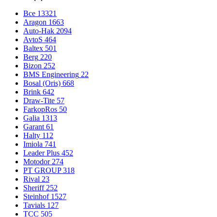
Все
13321
Aragon
1663
Auto-Hak
2094
AvtoS
464
Baltex
501
Berg
220
Bizon
252
BMS Engineering
22
Bosal (Oris)
668
Brink
642
Draw-Tite
57
FarkopRos
50
Galia
1313
Garant
61
Halty
112
Imiola
741
Leader Plus
452
Motodor
274
PT GROUP
318
Rival
23
Sheriff
252
Steinhof
1527
Tavials
127
TCC
505