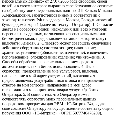
персональных данных» от 27.07.2006 года свободно, своей
волей и в своем интересе выражаю свое безусловное согласие
на обработку моих персональных данных ИП Зенков Михаил
Александрович, зарегистрированным в соответствии с
законодательством РФ по адресу: г. Москва, Бескудниковский
бульвар дом 2 корп 1 (далее по тексту - Оператор). 1. Согласие
дается на обработку одной, нескольких или всех категорий
персональных данных, не являющихся специальными или
биометрическими, предоставляемых мною, которые могут
включать: %fields% 2. Оператор может совершать следующие
действия: сбор; запись; систематизация; накопление;
хранение; уточнение (обновление, изменение); извлечение;
использование; блокирование; удаление; уничтожение. 3.
Способы обработки: как с использованием средств
автоматизации, так и без их использования. 4. Цель
обработки: предоставление мне услуг/работ, включая,
направление в мой адрес уведомлений, касающихся
предоставляемых услуг/работ, подготовка и направление
ответов на мои запросы, направление в мой адрес
информации о мероприятиях/товарах/услугах/работах
Оператора. 5. В связи с тем, что Оператор может
осуществлять обработку моих персональных данных
посредством программы для ЭВМ «1С-Битрикс24», я даю
свое согласие Оператору на осуществление соответствующего
поручения ООО «1С-Битрикс», (ОГРН 5077746476209),