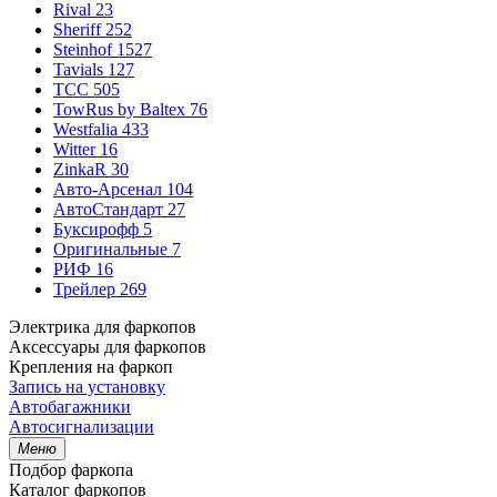
Rival
23
Sheriff
252
Steinhof
1527
Tavials
127
TCC
505
TowRus by Baltex
76
Westfalia
433
Witter
16
ZinkaR
30
Авто-Арсенал
104
АвтоСтандарт
27
Буксирофф
5
Оригинальные
7
РИФ
16
Трейлер
269
Электрика для фаркопов
Аксессуары для фаркопов
Крепления на фаркоп
Запись на установку
Автобагажники
Автосигнализации
Меню
Подбор фаркопа
Каталог фаркопов