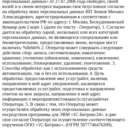
персональных данных» от 27.07.2006 года свободно, своей
волей и в своем интересе выражаю свое безусловное согласие
на обработку моих персональных данных ИП Зенков Михаил
Александрович, зарегистрированным в соответствии с
законодательством РФ по адресу: г. Москва, Бескудниковский
бульвар дом 2 корп 1 (далее по тексту - Оператор). 1. Согласие
дается на обработку одной, нескольких или всех категорий
персональных данных, не являющихся специальными или
биометрическими, предоставляемых мною, которые могут
включать: %fields% 2. Оператор может совершать следующие
действия: сбор; запись; систематизация; накопление;
хранение; уточнение (обновление, изменение); извлечение;
использование; блокирование; удаление; уничтожение. 3.
Способы обработки: как с использованием средств
автоматизации, так и без их использования. 4. Цель
обработки: предоставление мне услуг/работ, включая,
направление в мой адрес уведомлений, касающихся
предоставляемых услуг/работ, подготовка и направление
ответов на мои запросы, направление в мой адрес
информации о мероприятиях/товарах/услугах/работах
Оператора. 5. В связи с тем, что Оператор может
осуществлять обработку моих персональных данных
посредством программы для ЭВМ «1С-Битрикс24», я даю
свое согласие Оператору на осуществление соответствующего
поручения ООО «1С-Битрикс», (ОГРН 5077746476209),