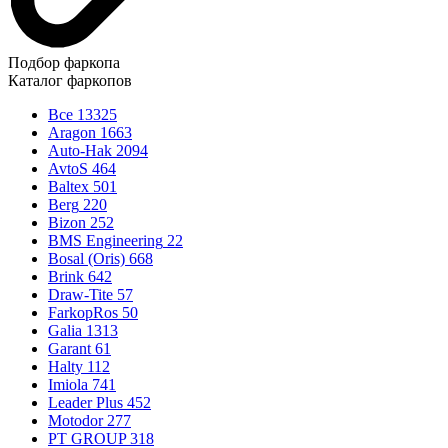
Подбор фаркопа
Каталог фаркопов
Все
13325
Aragon
1663
Auto-Hak
2094
AvtoS
464
Baltex
501
Berg
220
Bizon
252
BMS Engineering
22
Bosal (Oris)
668
Brink
642
Draw-Tite
57
FarkopRos
50
Galia
1313
Garant
61
Halty
112
Imiola
741
Leader Plus
452
Motodor
277
PT GROUP
318