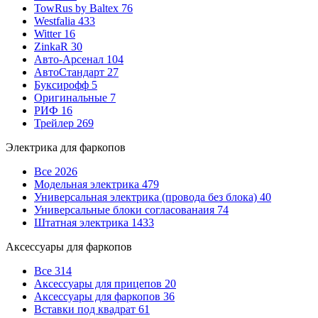
TowRus by Baltex
76
Westfalia
433
Witter
16
ZinkaR
30
Авто-Арсенал
104
АвтоСтандарт
27
Буксирофф
5
Оригинальные
7
РИФ
16
Трейлер
269
Электрика для фаркопов
Все
2026
Модельная электрика
479
Универсальная электрика (провода без блока)
40
Универсальные блоки согласованаия
74
Штатная электрика
1433
Аксессуары для фаркопов
Все
314
Аксессуары для прицепов
20
Аксессуары для фаркопов
36
Вставки под квадрат
61