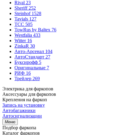
Rival
23
Sheriff
252
Steinhof
1528
Tavials
127
TCC
505
TowRus by Baltex
76
Westfalia
433
Witter
16
ZinkaR
30
Авто-Арсенал
104
АвтоСтандарт
27
Буксирофф
5
Оригинальные
7
РИФ
16
Трейлер
269
Электрика для фаркопов
Аксессуары для фаркопов
Крепления на фаркоп
Запись на установку
Автобагажники
Автосигнализации
Меню
Подбор фаркопа
Каталог фаркопов