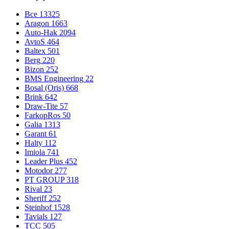
Все
13325
Aragon
1663
Auto-Hak
2094
AvtoS
464
Baltex
501
Berg
220
Bizon
252
BMS Engineering
22
Bosal (Oris)
668
Brink
642
Draw-Tite
57
FarkopRos
50
Galia
1313
Garant
61
Halty
112
Imiola
741
Leader Plus
452
Motodor
277
PT GROUP
318
Rival
23
Sheriff
252
Steinhof
1528
Tavials
127
TCC
505