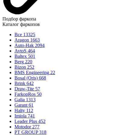
Подбор фаркопа
Каталог фаркопов
Все
13325
Aragon
1663
Auto-Hak
2094
AvtoS
464
Baltex
501
Berg
220
Bizon
252
BMS Engineering
22
Bosal (Oris)
668
Brink
642
Draw-Tite
57
FarkopRos
50
Galia
1313
Garant
61
Halty
112
Imiola
741
Leader Plus
452
Motodor
277
PT GROUP
318