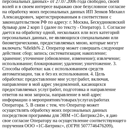
персональных данных» от 27.07.2006 года свободно, своей
волей и в своем интересе выражаю свое безусловное согласие
на обработку моих персональных данных ИП Зенков Михаил
Александрович, зарегистрированным в соответствии с
законодательством РФ по адресу: г. Москва, Бескудниковский
бульвар дом 2 корп 1 (далее по тексту - Оператор). 1. Согласие
дается на обработку одной, нескольких или всех категорий
персональных данных, не являющихся специальными или
биометрическими, предоставляемых мною, которые могут
включать: %fields% 2. Оператор может совершать следующие
действия: сбор; запись; систематизация; накопление;
хранение; уточнение (обновление, изменение); извлечение;
использование; блокирование; удаление; уничтожение. 3.
Способы обработки: как с использованием средств
автоматизации, так и без их использования. 4. Цель
обработки: предоставление мне услуг/работ, включая,
направление в мой адрес уведомлений, касающихся
предоставляемых услуг/работ, подготовка и направление
ответов на мои запросы, направление в мой адрес
информации о мероприятиях/товарах/услугах/работах
Оператора. 5. В связи с тем, что Оператор может
осуществлять обработку моих персональных данных
посредством программы для ЭВМ «1С-Битрикс24», я даю
свое согласие Оператору на осуществление соответствующего
поручения ООО «1С-Битрикс», (ОГРН 5077746476209),