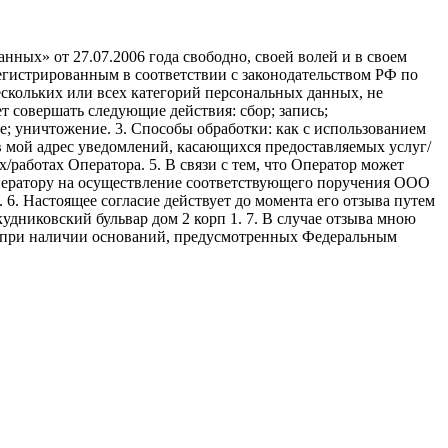
ных» от 27.07.2006 года свободно, своей волей и в своем
егистрированным в соответствии с законодательством РФ по
 нескольких или всех категорий персональных данных, не
 совершать следующие действия: сбор; запись;
ие; уничтожение. 3. Способы обработки: как с использованием
е в мой адрес уведомлений, касающихся предоставляемых услуг/
/работах Оператора. 5. В связи с тем, что Оператор может
ператору на осуществление соответствующего поручения ООО
9. 6. Настоящее согласие действует до момента его отзыва путем
удниковский бульвар дом 2 корп 1. 7. В случае отзыва мною
я при наличии оснований, предусмотренных Федеральным