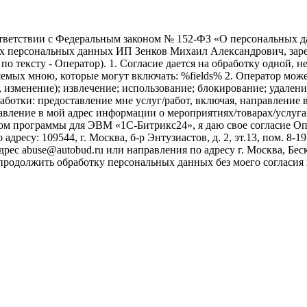
ветствии с Федеральным законом № 152-ФЗ «О персональных дан
оих персональных данных ИП Зенков Михаил Александрович, зар
е по тексту - Оператор). 1. Согласие дается на обработку одной,
ых мною, которые могут включать: %fields% 2. Оператор может
, изменение); извлечение; использование; блокирование; удален
бработки: предоставление мне услуг/работ, включая, направлени
авление в мой адрес информации о мероприятиях/товарах/услугах
ом программы для ЭВМ «1С-Битрикс24», я даю свое согласие О
ресу: 109544, г. Москва, б-р Энтузиастов, д. 2, эт.13, пом. 8-1
ес abuse@autobud.ru или направления по адресу г. Москва, Беск
 продолжить обработку персональных данных без моего согласи