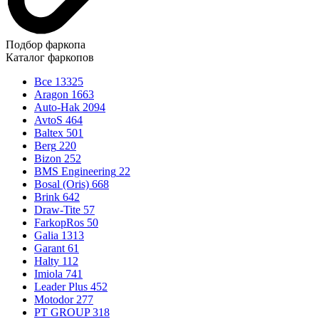
Подбор фаркопа
Каталог фаркопов
Все
13325
Aragon
1663
Auto-Hak
2094
AvtoS
464
Baltex
501
Berg
220
Bizon
252
BMS Engineering
22
Bosal (Oris)
668
Brink
642
Draw-Tite
57
FarkopRos
50
Galia
1313
Garant
61
Halty
112
Imiola
741
Leader Plus
452
Motodor
277
PT GROUP
318