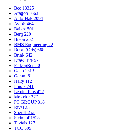
Все
13325
Aragon
1663
Auto-Hak
2094
AvtoS
464
Baltex
501
Berg
220
Bizon
252
BMS Engineering
22
Bosal (Oris)
668
Brink
642
Draw-Tite
57
FarkopRos
50
Galia
1313
Garant
61
Halty
112
Imiola
741
Leader Plus
452
Motodor
277
PT GROUP
318
Rival
23
Sheriff
252
Steinhof
1528
Tavials
127
TCC
505