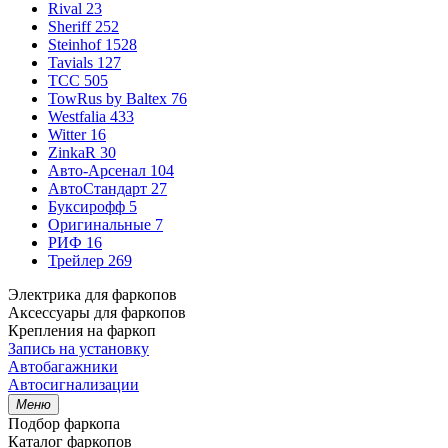
Rival
23
Sheriff
252
Steinhof
1528
Tavials
127
TCC
505
TowRus by Baltex
76
Westfalia
433
Witter
16
ZinkaR
30
Авто-Арсенал
104
АвтоСтандарт
27
Буксирофф
5
Оригинальные
7
РИФ
16
Трейлер
269
Электрика для фаркопов
Аксессуары для фаркопов
Крепления на фаркоп
Запись на установку
Автобагажники
Автосигнализации
Меню
Подбор фаркопа
Каталог фаркопов