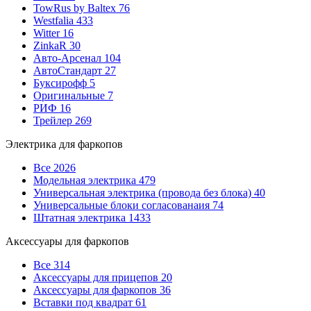
TowRus by Baltex
76
Westfalia
433
Witter
16
ZinkaR
30
Авто-Арсенал
104
АвтоСтандарт
27
Буксирофф
5
Оригинальные
7
РИФ
16
Трейлер
269
Электрика для фаркопов
Все
2026
Модельная электрика
479
Универсальная электрика (провода без блока)
40
Универсальные блоки согласованаия
74
Штатная электрика
1433
Аксессуары для фаркопов
Все
314
Аксессуары для прицепов
20
Аксессуары для фаркопов
36
Вставки под квадрат
61