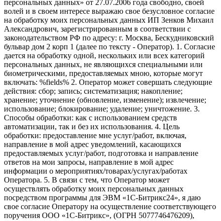
персональных данных» от 27.07.2006 года свободно, своей
волей и в своем интересе выражаю свое безусловное согласие
на обработку моих персональных данных ИП Зенков Михаил
Александрович, зарегистрированным в соответствии с
законодательством РФ по адресу: г. Москва, Бескудниковский
бульвар дом 2 корп 1 (далее по тексту - Оператор). 1. Согласие
дается на обработку одной, нескольких или всех категорий
персональных данных, не являющихся специальными или
биометрическими, предоставляемых мною, которые могут
включать: %fields% 2. Оператор может совершать следующие
действия: сбор; запись; систематизация; накопление;
хранение; уточнение (обновление, изменение); извлечение;
использование; блокирование; удаление; уничтожение. 3.
Способы обработки: как с использованием средств
автоматизации, так и без их использования. 4. Цель
обработки: предоставление мне услуг/работ, включая,
направление в мой адрес уведомлений, касающихся
предоставляемых услуг/работ, подготовка и направление
ответов на мои запросы, направление в мой адрес
информации о мероприятиях/товарах/услугах/работах
Оператора. 5. В связи с тем, что Оператор может
осуществлять обработку моих персональных данных
посредством программы для ЭВМ «1С-Битрикс24», я даю
свое согласие Оператору на осуществление соответствующего
поручения ООО «1С-Битрикс», (ОГРН 5077746476209),