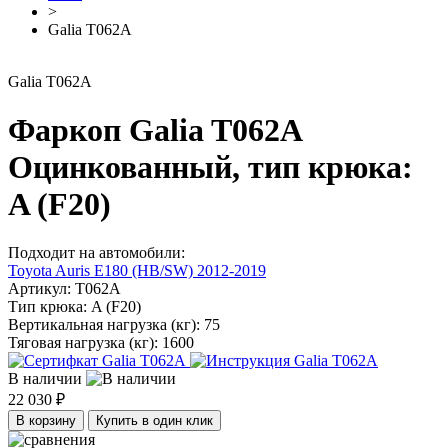
>
Galia T062A
Galia T062A
Фаркоп Galia T062A
Оцинкованный, тип крюка:
A (F20)
Подходит на автомобили:
Toyota Auris E180 (HB/SW) 2012-2019
Артикул:
T062A
Тип крюка:
A (F20)
Вертикальная нагрузка (кг):
75
Тяговая нагрузка (кг):
1600
В наличии
22 030 ₽
В корзину
Купить в один клик