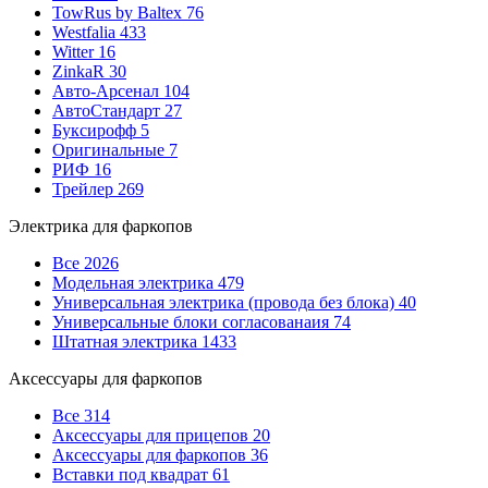
TowRus by Baltex
76
Westfalia
433
Witter
16
ZinkaR
30
Авто-Арсенал
104
АвтоСтандарт
27
Буксирофф
5
Оригинальные
7
РИФ
16
Трейлер
269
Электрика для фаркопов
Все
2026
Модельная электрика
479
Универсальная электрика (провода без блока)
40
Универсальные блоки согласованаия
74
Штатная электрика
1433
Аксессуары для фаркопов
Все
314
Аксессуары для прицепов
20
Аксессуары для фаркопов
36
Вставки под квадрат
61