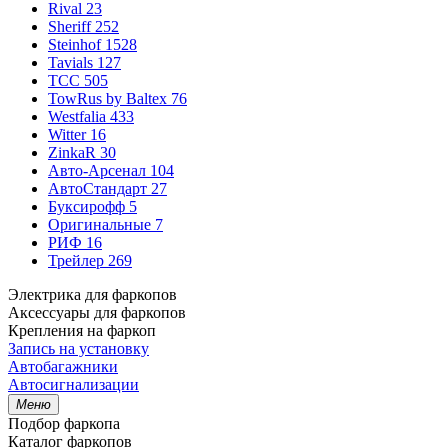
Rival
23
Sheriff
252
Steinhof
1528
Tavials
127
TCC
505
TowRus by Baltex
76
Westfalia
433
Witter
16
ZinkaR
30
Авто-Арсенал
104
АвтоСтандарт
27
Буксирофф
5
Оригинальные
7
РИФ
16
Трейлер
269
Электрика для фаркопов
Аксессуары для фаркопов
Крепления на фаркоп
Запись на установку
Автобагажники
Автосигнализации
Меню
Подбор фаркопа
Каталог фаркопов