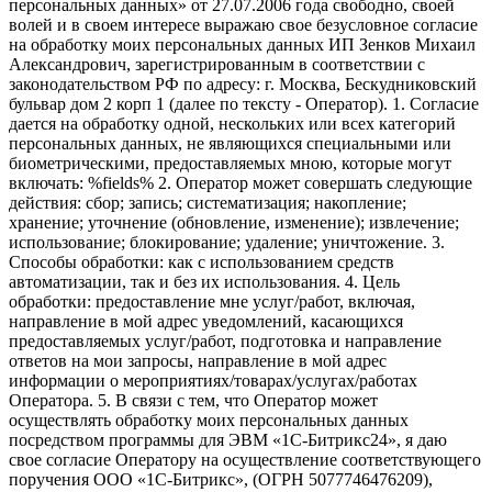
персональных данных» от 27.07.2006 года свободно, своей
волей и в своем интересе выражаю свое безусловное согласие
на обработку моих персональных данных ИП Зенков Михаил
Александрович, зарегистрированным в соответствии с
законодательством РФ по адресу: г. Москва, Бескудниковский
бульвар дом 2 корп 1 (далее по тексту - Оператор). 1. Согласие
дается на обработку одной, нескольких или всех категорий
персональных данных, не являющихся специальными или
биометрическими, предоставляемых мною, которые могут
включать: %fields% 2. Оператор может совершать следующие
действия: сбор; запись; систематизация; накопление;
хранение; уточнение (обновление, изменение); извлечение;
использование; блокирование; удаление; уничтожение. 3.
Способы обработки: как с использованием средств
автоматизации, так и без их использования. 4. Цель
обработки: предоставление мне услуг/работ, включая,
направление в мой адрес уведомлений, касающихся
предоставляемых услуг/работ, подготовка и направление
ответов на мои запросы, направление в мой адрес
информации о мероприятиях/товарах/услугах/работах
Оператора. 5. В связи с тем, что Оператор может
осуществлять обработку моих персональных данных
посредством программы для ЭВМ «1С-Битрикс24», я даю
свое согласие Оператору на осуществление соответствующего
поручения ООО «1С-Битрикс», (ОГРН 5077746476209),