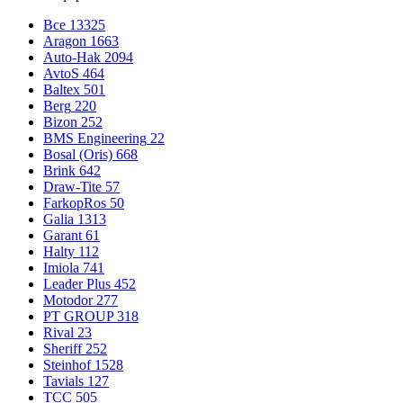
Все
13325
Aragon
1663
Auto-Hak
2094
AvtoS
464
Baltex
501
Berg
220
Bizon
252
BMS Engineering
22
Bosal (Oris)
668
Brink
642
Draw-Tite
57
FarkopRos
50
Galia
1313
Garant
61
Halty
112
Imiola
741
Leader Plus
452
Motodor
277
PT GROUP
318
Rival
23
Sheriff
252
Steinhof
1528
Tavials
127
TCC
505