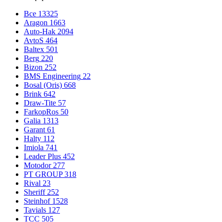
Все
13325
Aragon
1663
Auto-Hak
2094
AvtoS
464
Baltex
501
Berg
220
Bizon
252
BMS Engineering
22
Bosal (Oris)
668
Brink
642
Draw-Tite
57
FarkopRos
50
Galia
1313
Garant
61
Halty
112
Imiola
741
Leader Plus
452
Motodor
277
PT GROUP
318
Rival
23
Sheriff
252
Steinhof
1528
Tavials
127
TCC
505