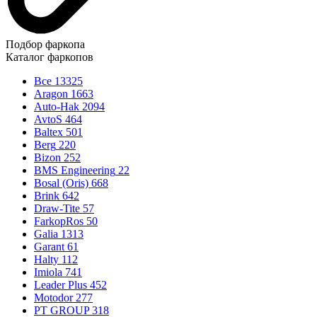
Подбор фаркопа
Каталог фаркопов
Все
13325
Aragon
1663
Auto-Hak
2094
AvtoS
464
Baltex
501
Berg
220
Bizon
252
BMS Engineering
22
Bosal (Oris)
668
Brink
642
Draw-Tite
57
FarkopRos
50
Galia
1313
Garant
61
Halty
112
Imiola
741
Leader Plus
452
Motodor
277
PT GROUP
318