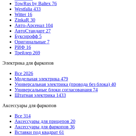
TowRus by Baltex
76
Westfalia
433
Witter
16
ZinkaR
30
Авто-Арсенал
104
АвтоСтандарт
27
Буксирофф
5
Оригинальные
7
РИФ
16
Трейлер
269
Электрика для фаркопов
Все
2026
Модельная электрика
479
Универсальная электрика (провода без блока)
40
Универсальные блоки согласованаия
74
Штатная электрика
1433
Аксессуары для фаркопов
Все
314
Аксессуары для прицепов
20
Аксессуары для фаркопов
36
Вставки под квадрат
61