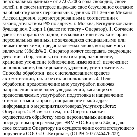
персональных данных» от 27.07.2006 года свободно, своей
волей и в своем интересе выражаю свое безусловное согласие
на обработку моих персональных данных ИП Зенков Михаил
Александрович, зарегистрированным в соответствии с
законодательством РФ по адресу: г. Москва, Бескудниковский
бульвар дом 2 корп 1 (далее по тексту - Оператор). 1. Согласие
дается на обработку одной, нескольких или всех категорий
персональных данных, не являющихся специальными или
биометрическими, предоставляемых мною, которые могут
включать: %fields% 2. Оператор может совершать следующие
действия: сбор; запись; систематизация; накопление;
хранение; уточнение (обновление, изменение); извлечение;
использование; блокирование; удаление; уничтожение. 3.
Способы обработки: как с использованием средств
автоматизации, так и без их использования. 4. Цель
обработки: предоставление мне услуг/работ, включая,
направление в мой адрес уведомлений, касающихся
предоставляемых услуг/работ, подготовка и направление
ответов на мои запросы, направление в мой адрес
информации о мероприятиях/товарах/услугах/работах
Оператора. 5. В связи с тем, что Оператор может
осуществлять обработку моих персональных данных
посредством программы для ЭВМ «1С-Битрикс24», я даю
свое согласие Оператору на осуществление соответствующего
поручения ООО «1С-Битрикс», (ОГРН 5077746476209),