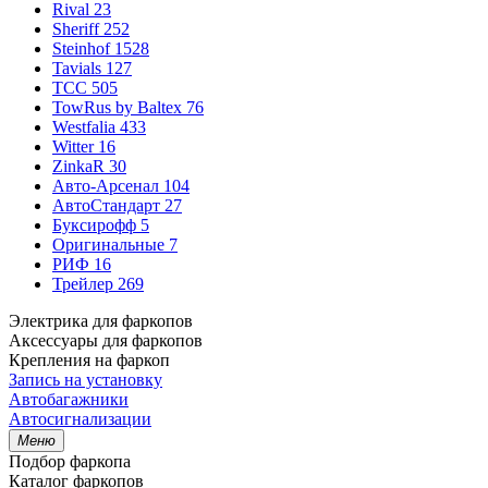
Rival
23
Sheriff
252
Steinhof
1528
Tavials
127
TCC
505
TowRus by Baltex
76
Westfalia
433
Witter
16
ZinkaR
30
Авто-Арсенал
104
АвтоСтандарт
27
Буксирофф
5
Оригинальные
7
РИФ
16
Трейлер
269
Электрика для фаркопов
Аксессуары для фаркопов
Крепления на фаркоп
Запись на установку
Автобагажники
Автосигнализации
Меню
Подбор фаркопа
Каталог фаркопов