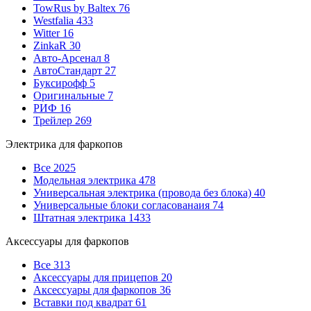
TowRus by Baltex
76
Westfalia
433
Witter
16
ZinkaR
30
Авто-Арсенал
8
АвтоСтандарт
27
Буксирофф
5
Оригинальные
7
РИФ
16
Трейлер
269
Электрика для фаркопов
Все
2025
Модельная электрика
478
Универсальная электрика (провода без блока)
40
Универсальные блоки согласованаия
74
Штатная электрика
1433
Аксессуары для фаркопов
Все
313
Аксессуары для прицепов
20
Аксессуары для фаркопов
36
Вставки под квадрат
61