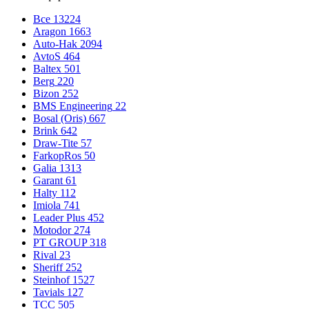
Все
13224
Aragon
1663
Auto-Hak
2094
AvtoS
464
Baltex
501
Berg
220
Bizon
252
BMS Engineering
22
Bosal (Oris)
667
Brink
642
Draw-Tite
57
FarkopRos
50
Galia
1313
Garant
61
Halty
112
Imiola
741
Leader Plus
452
Motodor
274
PT GROUP
318
Rival
23
Sheriff
252
Steinhof
1527
Tavials
127
TCC
505