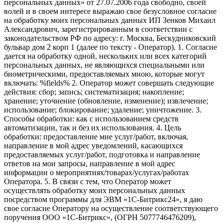
персональных данных» от 27.07.2006 года свободно, своей
волей и в своем интересе выражаю свое безусловное согласие
на обработку моих персональных данных ИП Зенков Михаил
Александрович, зарегистрированным в соответствии с
законодательством РФ по адресу: г. Москва, Бескудниковский
бульвар дом 2 корп 1 (далее по тексту - Оператор). 1. Согласие
дается на обработку одной, нескольких или всех категорий
персональных данных, не являющихся специальными или
биометрическими, предоставляемых мною, которые могут
включать: %fields% 2. Оператор может совершать следующие
действия: сбор; запись; систематизация; накопление;
хранение; уточнение (обновление, изменение); извлечение;
использование; блокирование; удаление; уничтожение. 3.
Способы обработки: как с использованием средств
автоматизации, так и без их использования. 4. Цель
обработки: предоставление мне услуг/работ, включая,
направление в мой адрес уведомлений, касающихся
предоставляемых услуг/работ, подготовка и направление
ответов на мои запросы, направление в мой адрес
информации о мероприятиях/товарах/услугах/работах
Оператора. 5. В связи с тем, что Оператор может
осуществлять обработку моих персональных данных
посредством программы для ЭВМ «1С-Битрикс24», я даю
свое согласие Оператору на осуществление соответствующего
поручения ООО «1С-Битрикс», (ОГРН 5077746476209),