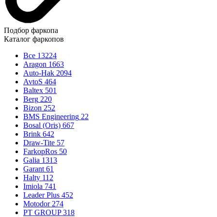
Подбор фаркопа
Каталог фаркопов
Все
13224
Aragon
1663
Auto-Hak
2094
AvtoS
464
Baltex
501
Berg
220
Bizon
252
BMS Engineering
22
Bosal (Oris)
667
Brink
642
Draw-Tite
57
FarkopRos
50
Galia
1313
Garant
61
Halty
112
Imiola
741
Leader Plus
452
Motodor
274
PT GROUP
318