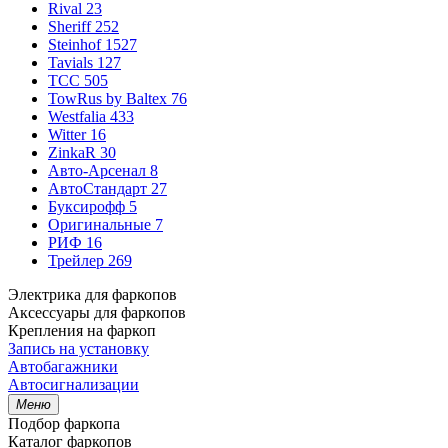
Rival
23
Sheriff
252
Steinhof
1527
Tavials
127
TCC
505
TowRus by Baltex
76
Westfalia
433
Witter
16
ZinkaR
30
Авто-Арсенал
8
АвтоСтандарт
27
Буксирофф
5
Оригинальные
7
РИФ
16
Трейлер
269
Электрика для фаркопов
Аксессуары для фаркопов
Крепления на фаркоп
Запись на установку
Автобагажники
Автосигнализации
Меню
Подбор фаркопа
Каталог фаркопов