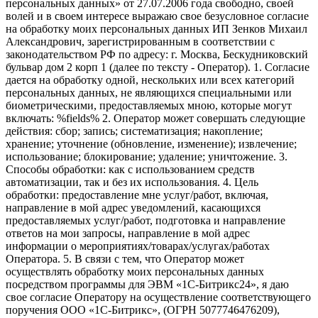
персональных данных» от 27.07.2006 года свободно, своей
волей и в своем интересе выражаю свое безусловное согласие
на обработку моих персональных данных ИП Зенков Михаил
Александрович, зарегистрированным в соответствии с
законодательством РФ по адресу: г. Москва, Бескудниковский
бульвар дом 2 корп 1 (далее по тексту - Оператор). 1. Согласие
дается на обработку одной, нескольких или всех категорий
персональных данных, не являющихся специальными или
биометрическими, предоставляемых мною, которые могут
включать: %fields% 2. Оператор может совершать следующие
действия: сбор; запись; систематизация; накопление;
хранение; уточнение (обновление, изменение); извлечение;
использование; блокирование; удаление; уничтожение. 3.
Способы обработки: как с использованием средств
автоматизации, так и без их использования. 4. Цель
обработки: предоставление мне услуг/работ, включая,
направление в мой адрес уведомлений, касающихся
предоставляемых услуг/работ, подготовка и направление
ответов на мои запросы, направление в мой адрес
информации о мероприятиях/товарах/услугах/работах
Оператора. 5. В связи с тем, что Оператор может
осуществлять обработку моих персональных данных
посредством программы для ЭВМ «1С-Битрикс24», я даю
свое согласие Оператору на осуществление соответствующего
поручения ООО «1С-Битрикс», (ОГРН 5077746476209),