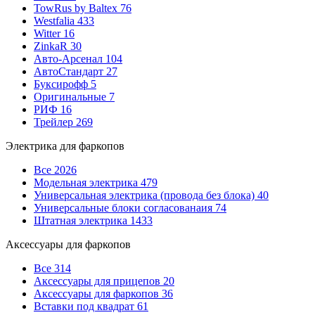
TowRus by Baltex
76
Westfalia
433
Witter
16
ZinkaR
30
Авто-Арсенал
104
АвтоСтандарт
27
Буксирофф
5
Оригинальные
7
РИФ
16
Трейлер
269
Электрика для фаркопов
Все
2026
Модельная электрика
479
Универсальная электрика (провода без блока)
40
Универсальные блоки согласованаия
74
Штатная электрика
1433
Аксессуары для фаркопов
Все
314
Аксессуары для прицепов
20
Аксессуары для фаркопов
36
Вставки под квадрат
61