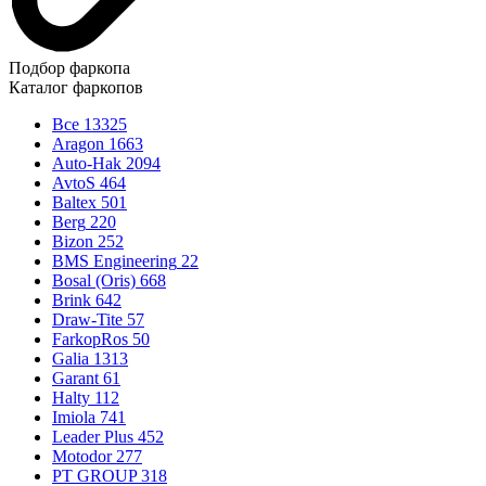
Подбор фаркопа
Каталог фаркопов
Все
13325
Aragon
1663
Auto-Hak
2094
AvtoS
464
Baltex
501
Berg
220
Bizon
252
BMS Engineering
22
Bosal (Oris)
668
Brink
642
Draw-Tite
57
FarkopRos
50
Galia
1313
Garant
61
Halty
112
Imiola
741
Leader Plus
452
Motodor
277
PT GROUP
318