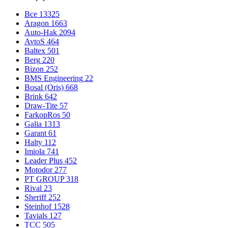
Все
13325
Aragon
1663
Auto-Hak
2094
AvtoS
464
Baltex
501
Berg
220
Bizon
252
BMS Engineering
22
Bosal (Oris)
668
Brink
642
Draw-Tite
57
FarkopRos
50
Galia
1313
Garant
61
Halty
112
Imiola
741
Leader Plus
452
Motodor
277
PT GROUP
318
Rival
23
Sheriff
252
Steinhof
1528
Tavials
127
TCC
505