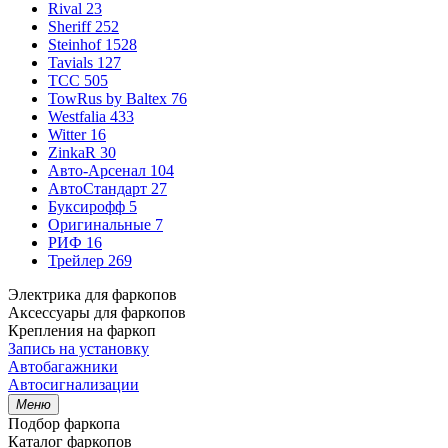
Rival
23
Sheriff
252
Steinhof
1528
Tavials
127
TCC
505
TowRus by Baltex
76
Westfalia
433
Witter
16
ZinkaR
30
Авто-Арсенал
104
АвтоСтандарт
27
Буксирофф
5
Оригинальные
7
РИФ
16
Трейлер
269
Электрика для фаркопов
Аксессуары для фаркопов
Крепления на фаркоп
Запись на установку
Автобагажники
Автосигнализации
Меню
Подбор фаркопа
Каталог фаркопов