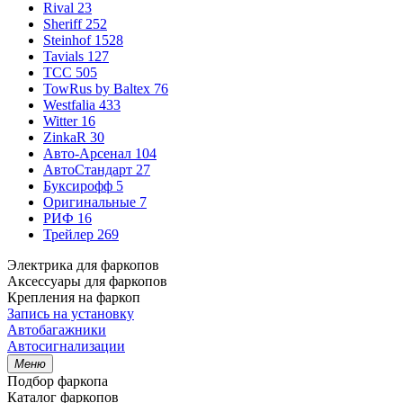
Rival
23
Sheriff
252
Steinhof
1528
Tavials
127
TCC
505
TowRus by Baltex
76
Westfalia
433
Witter
16
ZinkaR
30
Авто-Арсенал
104
АвтоСтандарт
27
Буксирофф
5
Оригинальные
7
РИФ
16
Трейлер
269
Электрика для фаркопов
Аксессуары для фаркопов
Крепления на фаркоп
Запись на установку
Автобагажники
Автосигнализации
Меню
Подбор фаркопа
Каталог фаркопов