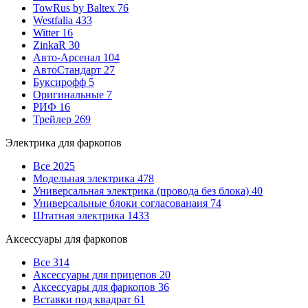
TowRus by Baltex
76
Westfalia
433
Witter
16
ZinkaR
30
Авто-Арсенал
104
АвтоСтандарт
27
Буксирофф
5
Оригинальные
7
РИФ
16
Трейлер
269
Электрика для фаркопов
Все
2025
Модельная электрика
478
Универсальная электрика (провода без блока)
40
Универсальные блоки согласованаия
74
Штатная электрика
1433
Аксессуары для фаркопов
Все
314
Аксессуары для прицепов
20
Аксессуары для фаркопов
36
Вставки под квадрат
61