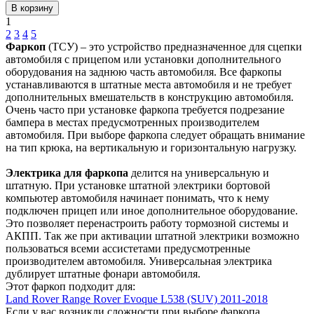
В корзину
1
2
3
4
5
Фаркоп
(ТСУ) – это устройство предназначенное для сцепки
автомобиля с прицепом или установки дополнительного
оборудования на заднюю часть автомобиля. Все фаркопы
устанавливаются в штатные места автомобиля и не требует
дополнительных вмешательств в конструкцию автомобиля.
Очень часто при установке фаркопа требуется подрезание
бампера в местах предусмотренных производителем
автомобиля. При выборе фаркопа следует обращать внимание
на тип крюка, на вертикальную и горизонтальную нагрузку.
Электрика для фаркопа
делится на универсальную и
штатную. При установке штатной электрики бортовой
компьютер автомобиля начинает понимать, что к нему
подключен прицеп или иное дополнительное оборудование.
Это позволяет перенастроить работу тормозной системы и
АКПП. Так же при активации штатной электрики возможно
пользоваться всеми ассистетами предусмотренные
производителем автомобиля. Универсальная электрика
дублирует штатные фонари автомобиля.
Этот фаркоп подходит для:
Land Rover Range Rover Evoque L538 (SUV) 2011-2018
Если у вас возникли сложности при выборе фаркопа