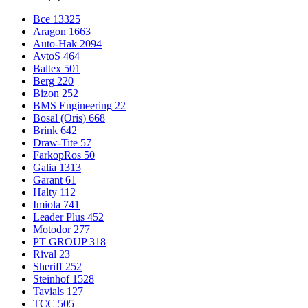
Все
13325
Aragon
1663
Auto-Hak
2094
AvtoS
464
Baltex
501
Berg
220
Bizon
252
BMS Engineering
22
Bosal (Oris)
668
Brink
642
Draw-Tite
57
FarkopRos
50
Galia
1313
Garant
61
Halty
112
Imiola
741
Leader Plus
452
Motodor
277
PT GROUP
318
Rival
23
Sheriff
252
Steinhof
1528
Tavials
127
TCC
505