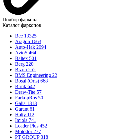
Подбор фаркопа
Каталог фаркопов
Все
13325
Aragon
1663
Auto-Hak
2094
AvtoS
464
Baltex
501
Berg
220
Bizon
252
BMS Engineering
22
Bosal (Oris)
668
Brink
642
Draw-Tite
57
FarkopRos
50
Galia
1313
Garant
61
Halty
112
Imiola
741
Leader Plus
452
Motodor
277
PT GROUP
318