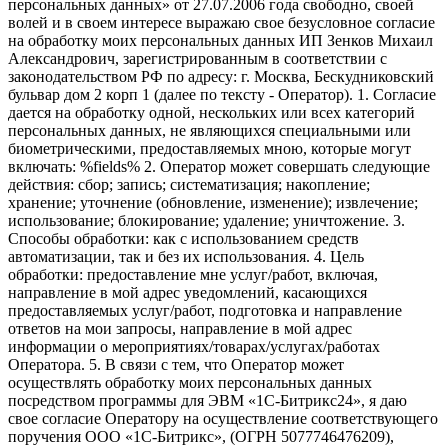
персональных данных» от 27.07.2006 года свободно, своей
волей и в своем интересе выражаю свое безусловное согласие
на обработку моих персональных данных ИП Зенков Михаил
Александрович, зарегистрированным в соответствии с
законодательством РФ по адресу: г. Москва, Бескудниковский
бульвар дом 2 корп 1 (далее по тексту - Оператор). 1. Согласие
дается на обработку одной, нескольких или всех категорий
персональных данных, не являющихся специальными или
биометрическими, предоставляемых мною, которые могут
включать: %fields% 2. Оператор может совершать следующие
действия: сбор; запись; систематизация; накопление;
хранение; уточнение (обновление, изменение); извлечение;
использование; блокирование; удаление; уничтожение. 3.
Способы обработки: как с использованием средств
автоматизации, так и без их использования. 4. Цель
обработки: предоставление мне услуг/работ, включая,
направление в мой адрес уведомлений, касающихся
предоставляемых услуг/работ, подготовка и направление
ответов на мои запросы, направление в мой адрес
информации о мероприятиях/товарах/услугах/работах
Оператора. 5. В связи с тем, что Оператор может
осуществлять обработку моих персональных данных
посредством программы для ЭВМ «1С-Битрикс24», я даю
свое согласие Оператору на осуществление соответствующего
поручения ООО «1С-Битрикс», (ОГРН 5077746476209),