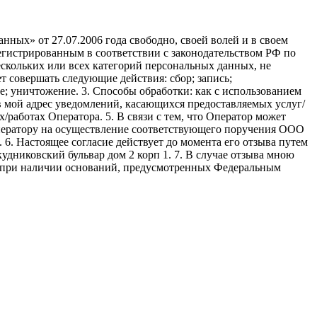
ных» от 27.07.2006 года свободно, своей волей и в своем
егистрированным в соответствии с законодательством РФ по
 нескольких или всех категорий персональных данных, не
 совершать следующие действия: сбор; запись;
ие; уничтожение. 3. Способы обработки: как с использованием
е в мой адрес уведомлений, касающихся предоставляемых услуг/
/работах Оператора. 5. В связи с тем, что Оператор может
ператору на осуществление соответствующего поручения ООО
9. 6. Настоящее согласие действует до момента его отзыва путем
удниковский бульвар дом 2 корп 1. 7. В случае отзыва мною
я при наличии оснований, предусмотренных Федеральным