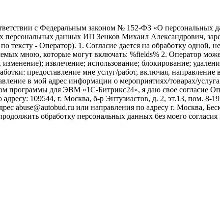
ветствии с Федеральным законом № 152-ФЗ «О персональных дан
оих персональных данных ИП Зенков Михаил Александрович, зар
е по тексту - Оператор). 1. Согласие дается на обработку одной,
ых мною, которые могут включать: %fields% 2. Оператор может
, изменение); извлечение; использование; блокирование; удален
бработки: предоставление мне услуг/работ, включая, направлени
авление в мой адрес информации о мероприятиях/товарах/услугах
ом программы для ЭВМ «1С-Битрикс24», я даю свое согласие О
ресу: 109544, г. Москва, б-р Энтузиастов, д. 2, эт.13, пом. 8-1
ес abuse@autobud.ru или направления по адресу г. Москва, Беск
 продолжить обработку персональных данных без моего согласи