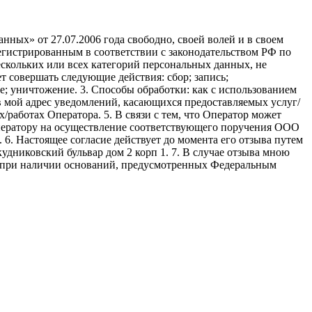
ных» от 27.07.2006 года свободно, своей волей и в своем
егистрированным в соответствии с законодательством РФ по
 нескольких или всех категорий персональных данных, не
 совершать следующие действия: сбор; запись;
ие; уничтожение. 3. Способы обработки: как с использованием
е в мой адрес уведомлений, касающихся предоставляемых услуг/
/работах Оператора. 5. В связи с тем, что Оператор может
ператору на осуществление соответствующего поручения ООО
9. 6. Настоящее согласие действует до момента его отзыва путем
удниковский бульвар дом 2 корп 1. 7. В случае отзыва мною
я при наличии оснований, предусмотренных Федеральным