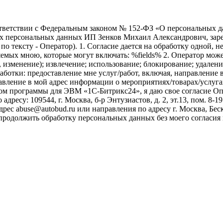
ветствии с Федеральным законом № 152-ФЗ «О персональных дан
оих персональных данных ИП Зенков Михаил Александрович, зар
е по тексту - Оператор). 1. Согласие дается на обработку одной,
ых мною, которые могут включать: %fields% 2. Оператор может
, изменение); извлечение; использование; блокирование; удален
бработки: предоставление мне услуг/работ, включая, направлени
авление в мой адрес информации о мероприятиях/товарах/услугах
ом программы для ЭВМ «1С-Битрикс24», я даю свое согласие О
ресу: 109544, г. Москва, б-р Энтузиастов, д. 2, эт.13, пом. 8-1
ес abuse@autobud.ru или направления по адресу г. Москва, Беск
 продолжить обработку персональных данных без моего согласи