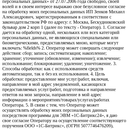
персональных данных» от 27.07.2006 года свободно, своей
волей и в своем интересе выражаю свое безусловное согласие
на обработку моих персональных данных ИП Зенков Михаил
Александрович, зарегистрированным в соответствии с
законодательством РФ по адресу: г. Москва, Бескудниковский
бульвар дом 2 корп 1 (далее по тексту - Оператор). 1. Согласие
дается на обработку одной, нескольких или всех категорий
персональных данных, не являющихся специальными или
биометрическими, предоставляемых мною, которые могут
включать: %fields% 2. Оператор может совершать следующие
действия: сбор; запись; систематизация; накопление;
хранение; уточнение (обновление, изменение); извлечение;
использование; блокирование; удаление; уничтожение. 3.
Способы обработки: как с использованием средств
автоматизации, так и без их использования. 4. Цель
обработки: предоставление мне услуг/работ, включая,
направление в мой адрес уведомлений, касающихся
предоставляемых услуг/работ, подготовка и направление
ответов на мои запросы, направление в мой адрес
информации о мероприятиях/товарах/услугах/работах
Оператора. 5. В связи с тем, что Оператор может
осуществлять обработку моих персональных данных
посредством программы для ЭВМ «1С-Битрикс24», я даю
свое согласие Оператору на осуществление соответствующего
поручения ООО «1С-Битрикс», (ОГРН 5077746476209),