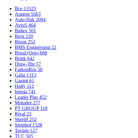
Все
13325
Aragon
1663
Auto-Hak
2094
AvtoS
464
Baltex
501
Berg
220
Bizon
252
BMS Engineering
22
Bosal (Oris)
668
Brink
642
Draw-Tite
57
FarkopRos
50
Galia
1313
Garant
61
Halty
112
Imiola
741
Leader Plus
452
Motodor
277
PT GROUP
318
Rival
23
Sheriff
252
Steinhof
1528
Tavials
127
TCC
505