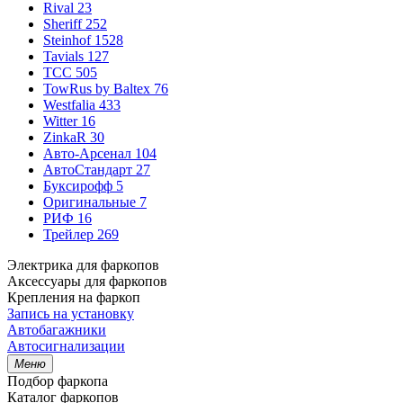
Rival
23
Sheriff
252
Steinhof
1528
Tavials
127
TCC
505
TowRus by Baltex
76
Westfalia
433
Witter
16
ZinkaR
30
Авто-Арсенал
104
АвтоСтандарт
27
Буксирофф
5
Оригинальные
7
РИФ
16
Трейлер
269
Электрика для фаркопов
Аксессуары для фаркопов
Крепления на фаркоп
Запись на установку
Автобагажники
Автосигнализации
Меню
Подбор фаркопа
Каталог фаркопов