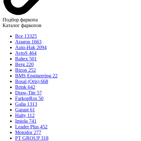
Подбор фаркопа
Каталог фаркопов
Все
13325
Aragon
1663
Auto-Hak
2094
AvtoS
464
Baltex
501
Berg
220
Bizon
252
BMS Engineering
22
Bosal (Oris)
668
Brink
642
Draw-Tite
57
FarkopRos
50
Galia
1313
Garant
61
Halty
112
Imiola
741
Leader Plus
452
Motodor
277
PT GROUP
318