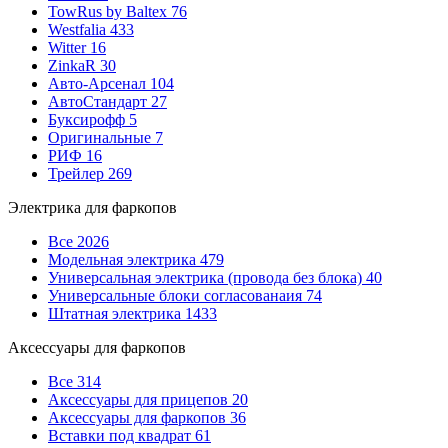
TowRus by Baltex
76
Westfalia
433
Witter
16
ZinkaR
30
Авто-Арсенал
104
АвтоСтандарт
27
Буксирофф
5
Оригинальные
7
РИФ
16
Трейлер
269
Электрика для фаркопов
Все
2026
Модельная электрика
479
Универсальная электрика (провода без блока)
40
Универсальные блоки согласованаия
74
Штатная электрика
1433
Аксессуары для фаркопов
Все
314
Аксессуары для прицепов
20
Аксессуары для фаркопов
36
Вставки под квадрат
61