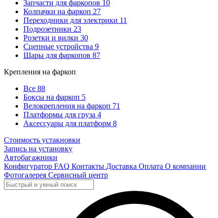
Запчасти для фаркопов
10
Колпачки на фаркоп
27
Переходники для электрики
11
Подрозетники
23
Розетки и вилки
30
Сцепные устройства
9
Шары для фаркопов
87
Крепления на фаркоп
Все
88
Боксы на фаркоп
5
Велокрепления на фаркоп
71
Платформы для груза
4
Аксессуары для платформ
8
Стоимость устакновки
Запись на установку
Автобагажники
Конфигуратор
FAQ
Контакты
Доставка
Оплата
О компании
Фотогалерея
Сервисный центр