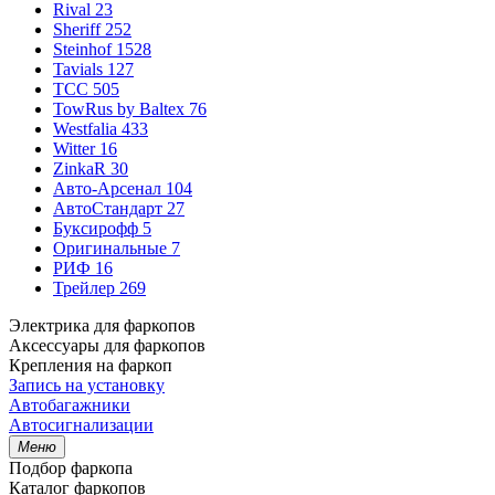
Rival
23
Sheriff
252
Steinhof
1528
Tavials
127
TCC
505
TowRus by Baltex
76
Westfalia
433
Witter
16
ZinkaR
30
Авто-Арсенал
104
АвтоСтандарт
27
Буксирофф
5
Оригинальные
7
РИФ
16
Трейлер
269
Электрика для фаркопов
Аксессуары для фаркопов
Крепления на фаркоп
Запись на установку
Автобагажники
Автосигнализации
Меню
Подбор фаркопа
Каталог фаркопов