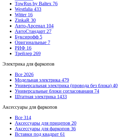
TowRus by Baltex
76
Westfalia
433
Witter
16
ZinkaR
30
Авто-Арсенал
104
АвтоСтандарт
27
Буксирофф
5
Оригинальные
7
РИФ
16
Трейлер
269
Электрика для фаркопов
Все
2026
Модельная электрика
479
Универсальная электрика (провода без блока)
40
Универсальные блоки согласованаия
74
Штатная электрика
1433
Аксессуары для фаркопов
Все
314
Аксессуары для прицепов
20
Аксессуары для фаркопов
36
Вставки под квадрат
61