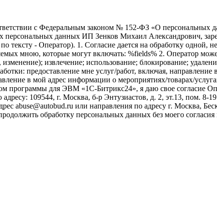
ветствии с Федеральным законом № 152-ФЗ «О персональных дан
оих персональных данных ИП Зенков Михаил Александрович, зар
е по тексту - Оператор). 1. Согласие дается на обработку одной,
ых мною, которые могут включать: %fields% 2. Оператор может
, изменение); извлечение; использование; блокирование; удален
бработки: предоставление мне услуг/работ, включая, направлени
авление в мой адрес информации о мероприятиях/товарах/услугах
ом программы для ЭВМ «1С-Битрикс24», я даю свое согласие О
ресу: 109544, г. Москва, б-р Энтузиастов, д. 2, эт.13, пом. 8-1
ес abuse@autobud.ru или направления по адресу г. Москва, Беск
 продолжить обработку персональных данных без моего согласи