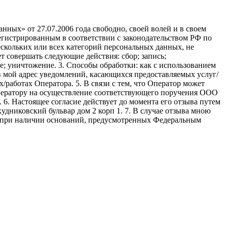
ных» от 27.07.2006 года свободно, своей волей и в своем
егистрированным в соответствии с законодательством РФ по
 нескольких или всех категорий персональных данных, не
 совершать следующие действия: сбор; запись;
ие; уничтожение. 3. Способы обработки: как с использованием
е в мой адрес уведомлений, касающихся предоставляемых услуг/
/работах Оператора. 5. В связи с тем, что Оператор может
ператору на осуществление соответствующего поручения ООО
9. 6. Настоящее согласие действует до момента его отзыва путем
удниковский бульвар дом 2 корп 1. 7. В случае отзыва мною
я при наличии оснований, предусмотренных Федеральным