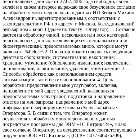
персональных данных» от 27.07.2006 года свободно, своей
волей и в своем интересе выражаю свое безусловное согласие
на обработку моих персональных данных ИП Зенков Михаил
Александрович, зарегистрированным в соответствии с
законодательством РФ по адресу: г. Москва, Бескудниковский
бульвар дом 2 корп 1 (далее по тексту - Оператор). 1. Согласие
дается на обработку одной, нескольких или всех категорий
персональных данных, не являющихся специальными или
биометрическими, предоставляемых мною, которые могут
включать: %fields% 2. Оператор может совершать следующие
действия: сбор; запись; систематизация; накопление;
хранение; уточнение (обновление, изменение); извлечение;
использование; блокирование; удаление; уничтожение. 3.
Способы обработки: как с использованием средств
автоматизации, так и без их использования. 4. Цель
обработки: предоставление мне услуг/работ, включая,
направление в мой адрес уведомлений, касающихся
предоставляемых услуг/работ, подготовка и направление
ответов на мои запросы, направление в мой адрес
информации о мероприятиях/товарах/услугах/работах
Оператора. 5. В связи с тем, что Оператор может
осуществлять обработку моих персональных данных
посредством программы для ЭВМ «1С-Битрикс24», я даю
свое согласие Оператору на осуществление соответствующего
поручения ООО «1С-Битрикс», (ОГРН 5077746476209),