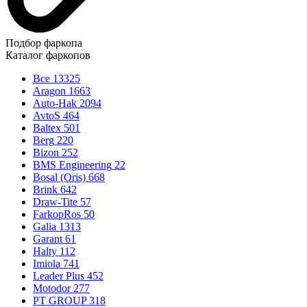
Подбор фаркопа
Каталог фаркопов
Все
13325
Aragon
1663
Auto-Hak
2094
AvtoS
464
Baltex
501
Berg
220
Bizon
252
BMS Engineering
22
Bosal (Oris)
668
Brink
642
Draw-Tite
57
FarkopRos
50
Galia
1313
Garant
61
Halty
112
Imiola
741
Leader Plus
452
Motodor
277
PT GROUP
318