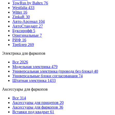
TowRus by Baltex
76
Westfalia
433
Witter
16
ZinkaR
30
Авто-Арсенал
104
АвтоСтандарт
27
Буксирофф
5
Оригинальные
7
РИФ
16
Трейлер
269
Электрика для фаркопов
Все
2026
Модельная электрика
479
Универсальная электрика (провода без блока)
40
Универсальные блоки согласованаия
74
Штатная электрика
1433
Аксессуары для фаркопов
Все
314
Аксессуары для прицепов
20
Аксессуары для фаркопов
36
Вставки под квадрат
61