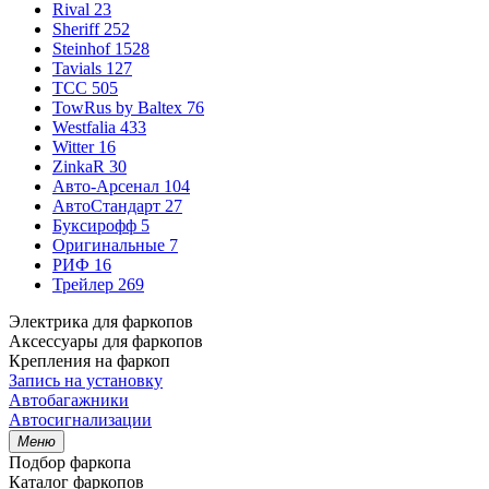
Rival
23
Sheriff
252
Steinhof
1528
Tavials
127
TCC
505
TowRus by Baltex
76
Westfalia
433
Witter
16
ZinkaR
30
Авто-Арсенал
104
АвтоСтандарт
27
Буксирофф
5
Оригинальные
7
РИФ
16
Трейлер
269
Электрика для фаркопов
Аксессуары для фаркопов
Крепления на фаркоп
Запись на установку
Автобагажники
Автосигнализации
Меню
Подбор фаркопа
Каталог фаркопов