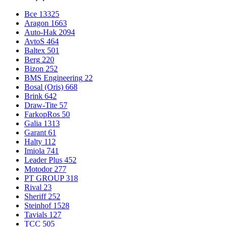
Все
13325
Aragon
1663
Auto-Hak
2094
AvtoS
464
Baltex
501
Berg
220
Bizon
252
BMS Engineering
22
Bosal (Oris)
668
Brink
642
Draw-Tite
57
FarkopRos
50
Galia
1313
Garant
61
Halty
112
Imiola
741
Leader Plus
452
Motodor
277
PT GROUP
318
Rival
23
Sheriff
252
Steinhof
1528
Tavials
127
TCC
505