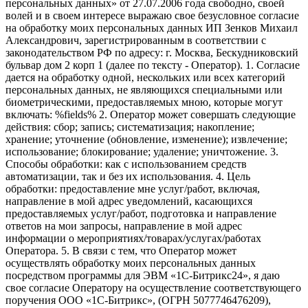
персональных данных» от 27.07.2006 года свободно, своей
волей и в своем интересе выражаю свое безусловное согласие
на обработку моих персональных данных ИП Зенков Михаил
Александрович, зарегистрированным в соответствии с
законодательством РФ по адресу: г. Москва, Бескудниковский
бульвар дом 2 корп 1 (далее по тексту - Оператор). 1. Согласие
дается на обработку одной, нескольких или всех категорий
персональных данных, не являющихся специальными или
биометрическими, предоставляемых мною, которые могут
включать: %fields% 2. Оператор может совершать следующие
действия: сбор; запись; систематизация; накопление;
хранение; уточнение (обновление, изменение); извлечение;
использование; блокирование; удаление; уничтожение. 3.
Способы обработки: как с использованием средств
автоматизации, так и без их использования. 4. Цель
обработки: предоставление мне услуг/работ, включая,
направление в мой адрес уведомлений, касающихся
предоставляемых услуг/работ, подготовка и направление
ответов на мои запросы, направление в мой адрес
информации о мероприятиях/товарах/услугах/работах
Оператора. 5. В связи с тем, что Оператор может
осуществлять обработку моих персональных данных
посредством программы для ЭВМ «1С-Битрикс24», я даю
свое согласие Оператору на осуществление соответствующего
поручения ООО «1С-Битрикс», (ОГРН 5077746476209),