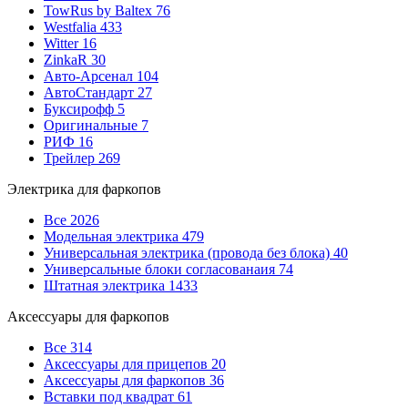
TowRus by Baltex
76
Westfalia
433
Witter
16
ZinkaR
30
Авто-Арсенал
104
АвтоСтандарт
27
Буксирофф
5
Оригинальные
7
РИФ
16
Трейлер
269
Электрика для фаркопов
Все
2026
Модельная электрика
479
Универсальная электрика (провода без блока)
40
Универсальные блоки согласованаия
74
Штатная электрика
1433
Аксессуары для фаркопов
Все
314
Аксессуары для прицепов
20
Аксессуары для фаркопов
36
Вставки под квадрат
61