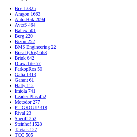
Все
13325
Aragon
1663
Auto-Hak
2094
AvtoS
464
Baltex
501
Berg
220
Bizon
252
BMS Engineering
22
Bosal (Oris)
668
Brink
642
Draw-Tite
57
FarkopRos
50
Galia
1313
Garant
61
Halty
112
Imiola
741
Leader Plus
452
Motodor
277
PT GROUP
318
Rival
23
Sheriff
252
Steinhof
1528
Tavials
127
TCC
505