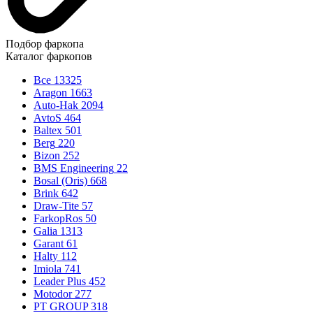
Подбор фаркопа
Каталог фаркопов
Все
13325
Aragon
1663
Auto-Hak
2094
AvtoS
464
Baltex
501
Berg
220
Bizon
252
BMS Engineering
22
Bosal (Oris)
668
Brink
642
Draw-Tite
57
FarkopRos
50
Galia
1313
Garant
61
Halty
112
Imiola
741
Leader Plus
452
Motodor
277
PT GROUP
318