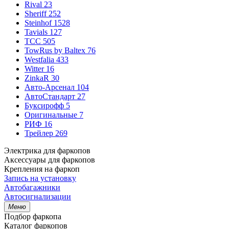
Rival
23
Sheriff
252
Steinhof
1528
Tavials
127
TCC
505
TowRus by Baltex
76
Westfalia
433
Witter
16
ZinkaR
30
Авто-Арсенал
104
АвтоСтандарт
27
Буксирофф
5
Оригинальные
7
РИФ
16
Трейлер
269
Электрика для фаркопов
Аксессуары для фаркопов
Крепления на фаркоп
Запись на установку
Автобагажники
Автосигнализации
Меню
Подбор фаркопа
Каталог фаркопов