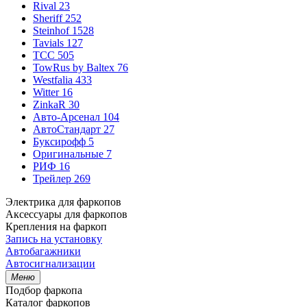
Rival
23
Sheriff
252
Steinhof
1528
Tavials
127
TCC
505
TowRus by Baltex
76
Westfalia
433
Witter
16
ZinkaR
30
Авто-Арсенал
104
АвтоСтандарт
27
Буксирофф
5
Оригинальные
7
РИФ
16
Трейлер
269
Электрика для фаркопов
Аксессуары для фаркопов
Крепления на фаркоп
Запись на установку
Автобагажники
Автосигнализации
Меню
Подбор фаркопа
Каталог фаркопов