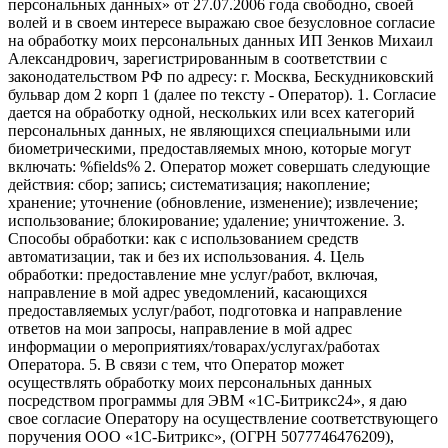
персональных данных» от 27.07.2006 года свободно, своей
волей и в своем интересе выражаю свое безусловное согласие
на обработку моих персональных данных ИП Зенков Михаил
Александрович, зарегистрированным в соответствии с
законодательством РФ по адресу: г. Москва, Бескудниковский
бульвар дом 2 корп 1 (далее по тексту - Оператор). 1. Согласие
дается на обработку одной, нескольких или всех категорий
персональных данных, не являющихся специальными или
биометрическими, предоставляемых мною, которые могут
включать: %fields% 2. Оператор может совершать следующие
действия: сбор; запись; систематизация; накопление;
хранение; уточнение (обновление, изменение); извлечение;
использование; блокирование; удаление; уничтожение. 3.
Способы обработки: как с использованием средств
автоматизации, так и без их использования. 4. Цель
обработки: предоставление мне услуг/работ, включая,
направление в мой адрес уведомлений, касающихся
предоставляемых услуг/работ, подготовка и направление
ответов на мои запросы, направление в мой адрес
информации о мероприятиях/товарах/услугах/работах
Оператора. 5. В связи с тем, что Оператор может
осуществлять обработку моих персональных данных
посредством программы для ЭВМ «1С-Битрикс24», я даю
свое согласие Оператору на осуществление соответствующего
поручения ООО «1С-Битрикс», (ОГРН 5077746476209),