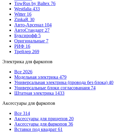
TowRus by Baltex
76
Westfalia
433
Witter
16
ZinkaR
30
Авто-Арсенал
104
АвтоСтандарт
27
Буксирофф
5
Оригинальные
7
РИФ
16
Трейлер
269
Электрика для фаркопов
Все
2026
Модельная электрика
479
Универсальная электрика (провода без блока)
40
Универсальные блоки согласованаия
74
Штатная электрика
1433
Аксессуары для фаркопов
Все
314
Аксессуары для прицепов
20
Аксессуары для фаркопов
36
Вставки под квадрат
61