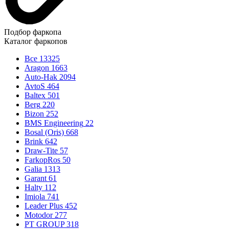
Подбор фаркопа
Каталог фаркопов
Все
13325
Aragon
1663
Auto-Hak
2094
AvtoS
464
Baltex
501
Berg
220
Bizon
252
BMS Engineering
22
Bosal (Oris)
668
Brink
642
Draw-Tite
57
FarkopRos
50
Galia
1313
Garant
61
Halty
112
Imiola
741
Leader Plus
452
Motodor
277
PT GROUP
318