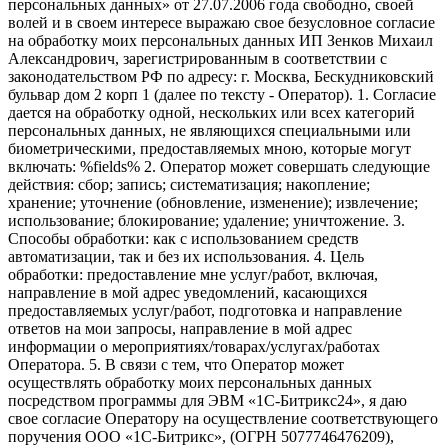
персональных данных» от 27.07.2006 года свободно, своей
волей и в своем интересе выражаю свое безусловное согласие
на обработку моих персональных данных ИП Зенков Михаил
Александрович, зарегистрированным в соответствии с
законодательством РФ по адресу: г. Москва, Бескудниковский
бульвар дом 2 корп 1 (далее по тексту - Оператор). 1. Согласие
дается на обработку одной, нескольких или всех категорий
персональных данных, не являющихся специальными или
биометрическими, предоставляемых мною, которые могут
включать: %fields% 2. Оператор может совершать следующие
действия: сбор; запись; систематизация; накопление;
хранение; уточнение (обновление, изменение); извлечение;
использование; блокирование; удаление; уничтожение. 3.
Способы обработки: как с использованием средств
автоматизации, так и без их использования. 4. Цель
обработки: предоставление мне услуг/работ, включая,
направление в мой адрес уведомлений, касающихся
предоставляемых услуг/работ, подготовка и направление
ответов на мои запросы, направление в мой адрес
информации о мероприятиях/товарах/услугах/работах
Оператора. 5. В связи с тем, что Оператор может
осуществлять обработку моих персональных данных
посредством программы для ЭВМ «1С-Битрикс24», я даю
свое согласие Оператору на осуществление соответствующего
поручения ООО «1С-Битрикс», (ОГРН 5077746476209),