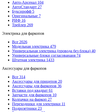
Авто-Арсенал
104
АвтоСтандарт
27
Буксирофф
5
Оригинальные
7
РИФ
16
Трейлер
269
Электрика для фаркопов
Все
2026
Модельная электрика
479
Универсальная электрика (провода без блока)
40
Универсальные блоки согласованаия
74
Штатная электрика
1433
Аксессуары для фаркопов
Все
314
Аксессуары для прицепов
20
Аксессуары для фаркопов
36
Вставки под квадрат
61
Запчасти для фаркопов
10
Колпачки на фаркоп
27
Переходники для электрики
11
Подрозетники
23