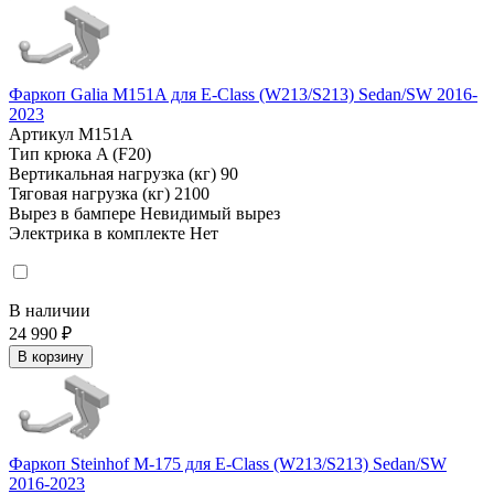
Фаркоп Galia M151A для E-Class (W213/S213) Sedan/SW 2016-
2023
Артикул
M151A
Тип крюка
A (F20)
Вертикальная нагрузка (кг)
90
Тяговая нагрузка (кг)
2100
Вырез в бампере
Невидимый вырез
Электрика в комплекте
Нет
В наличии
24 990 ₽
В корзину
Фаркоп Steinhof M-175 для E-Class (W213/S213) Sedan/SW
2016-2023