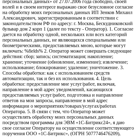
персональных данных» от 27.07.2006 года свободно, своей
волей и в своем интересе выражаю свое безусловное согласие
на обработку моих персональных данных ИП Зенков Михаил
Александрович, зарегистрированным в соответствии с
законодательством РФ по адресу: г. Москва, Бескудниковский
бульвар дом 2 корп 1 (далее по тексту - Оператор). 1. Согласие
дается на обработку одной, нескольких или всех категорий
персональных данных, не являющихся специальными или
биометрическими, предоставляемых мною, которые могут
включать: %fields% 2. Оператор может совершать следующие
действия: сбор; запись; систематизация; накопление;
хранение; уточнение (обновление, изменение); извлечение;
использование; блокирование; удаление; уничтожение. 3.
Способы обработки: как с использованием средств
автоматизации, так и без их использования. 4. Цель
обработки: предоставление мне услуг/работ, включая,
направление в мой адрес уведомлений, касающихся
предоставляемых услуг/работ, подготовка и направление
ответов на мои запросы, направление в мой адрес
информации о мероприятиях/товарах/услугах/работах
Оператора. 5. В связи с тем, что Оператор может
осуществлять обработку моих персональных данных
посредством программы для ЭВМ «1С-Битрикс24», я даю
свое согласие Оператору на осуществление соответствующего
поручения ООО «1С-Битрикс», (ОГРН 5077746476209),