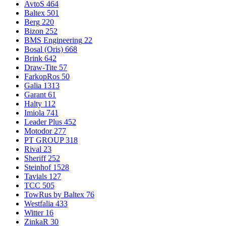
AvtoS
464
Baltex
501
Berg
220
Bizon
252
BMS Engineering
22
Bosal (Oris)
668
Brink
642
Draw-Tite
57
FarkopRos
50
Galia
1313
Garant
61
Halty
112
Imiola
741
Leader Plus
452
Motodor
277
PT GROUP
318
Rival
23
Sheriff
252
Steinhof
1528
Tavials
127
TCC
505
TowRus by Baltex
76
Westfalia
433
Witter
16
ZinkaR
30