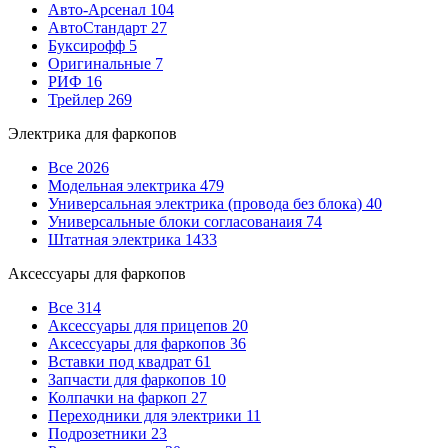
Авто-Арсенал
104
АвтоСтандарт
27
Буксирофф
5
Оригинальные
7
РИФ
16
Трейлер
269
Электрика для фаркопов
Все
2026
Модельная электрика
479
Универсальная электрика (провода без блока)
40
Универсальные блоки согласованаия
74
Штатная электрика
1433
Аксессуары для фаркопов
Все
314
Аксессуары для прицепов
20
Аксессуары для фаркопов
36
Вставки под квадрат
61
Запчасти для фаркопов
10
Колпачки на фаркоп
27
Переходники для электрики
11
Подрозетники
23