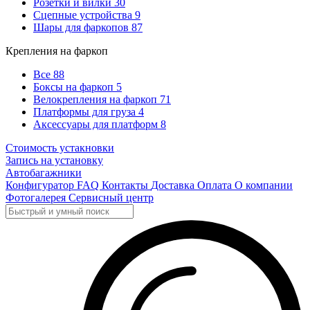
Розетки и вилки
30
Сцепные устройства
9
Шары для фаркопов
87
Крепления на фаркоп
Все
88
Боксы на фаркоп
5
Велокрепления на фаркоп
71
Платформы для груза
4
Аксессуары для платформ
8
Стоимость устакновки
Запись на установку
Автобагажники
Конфигуратор
FAQ
Контакты
Доставка
Оплата
О компании
Фотогалерея
Сервисный центр