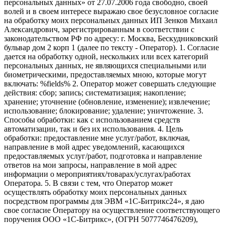
персональных данных» от 27.07.2006 года свободно, своей
волей и в своем интересе выражаю свое безусловное согласие
на обработку моих персональных данных ИП Зенков Михаил
Александрович, зарегистрированным в соответствии с
законодательством РФ по адресу: г. Москва, Бескудниковский
бульвар дом 2 корп 1 (далее по тексту - Оператор). 1. Согласие
дается на обработку одной, нескольких или всех категорий
персональных данных, не являющихся специальными или
биометрическими, предоставляемых мною, которые могут
включать: %fields% 2. Оператор может совершать следующие
действия: сбор; запись; систематизация; накопление;
хранение; уточнение (обновление, изменение); извлечение;
использование; блокирование; удаление; уничтожение. 3.
Способы обработки: как с использованием средств
автоматизации, так и без их использования. 4. Цель
обработки: предоставление мне услуг/работ, включая,
направление в мой адрес уведомлений, касающихся
предоставляемых услуг/работ, подготовка и направление
ответов на мои запросы, направление в мой адрес
информации о мероприятиях/товарах/услугах/работах
Оператора. 5. В связи с тем, что Оператор может
осуществлять обработку моих персональных данных
посредством программы для ЭВМ «1С-Битрикс24», я даю
свое согласие Оператору на осуществление соответствующего
поручения ООО «1С-Битрикс», (ОГРН 5077746476209),