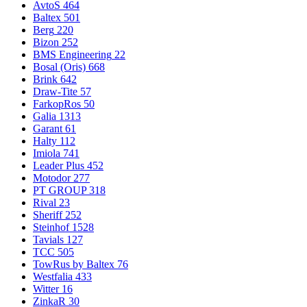
AvtoS
464
Baltex
501
Berg
220
Bizon
252
BMS Engineering
22
Bosal (Oris)
668
Brink
642
Draw-Tite
57
FarkopRos
50
Galia
1313
Garant
61
Halty
112
Imiola
741
Leader Plus
452
Motodor
277
PT GROUP
318
Rival
23
Sheriff
252
Steinhof
1528
Tavials
127
TCC
505
TowRus by Baltex
76
Westfalia
433
Witter
16
ZinkaR
30