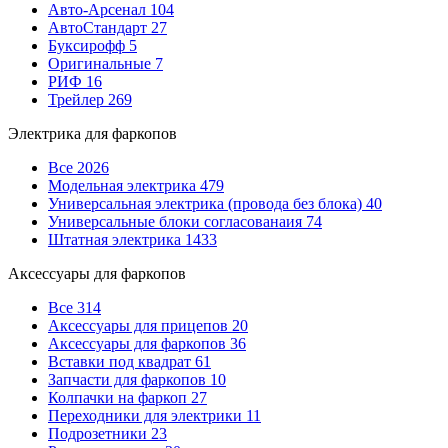
Авто-Арсенал
104
АвтоСтандарт
27
Буксирофф
5
Оригинальные
7
РИФ
16
Трейлер
269
Электрика для фаркопов
Все
2026
Модельная электрика
479
Универсальная электрика (провода без блока)
40
Универсальные блоки согласованаия
74
Штатная электрика
1433
Аксессуары для фаркопов
Все
314
Аксессуары для прицепов
20
Аксессуары для фаркопов
36
Вставки под квадрат
61
Запчасти для фаркопов
10
Колпачки на фаркоп
27
Переходники для электрики
11
Подрозетники
23