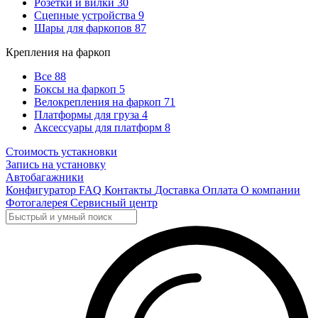
Розетки и вилки
30
Сцепные устройства
9
Шары для фаркопов
87
Крепления на фаркоп
Все
88
Боксы на фаркоп
5
Велокрепления на фаркоп
71
Платформы для груза
4
Аксессуары для платформ
8
Стоимость устакновки
Запись на установку
Автобагажники
Конфигуратор
FAQ
Контакты
Доставка
Оплата
О компании
Фотогалерея
Сервисный центр