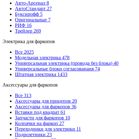
Авто-Арсенал
8
АвтоСтандарт
27
Буксирофф
5
Оригинальные
7
РИФ
16
Трейлер
269
Электрика для фаркопов
Все
2025
Модельная электрика
478
Универсальная электрика (провода без блока)
40
Универсальные блоки согласованаия
74
Штатная электрика
1433
Аксессуары для фаркопов
Все
313
Аксессуары для прицепов
20
Аксессуары для фаркопов
36
Вставки под квадрат
61
Запчасти для фаркопов
10
Колпачки на фаркоп
27
Переходники для электрики
11
Подрозетники
23