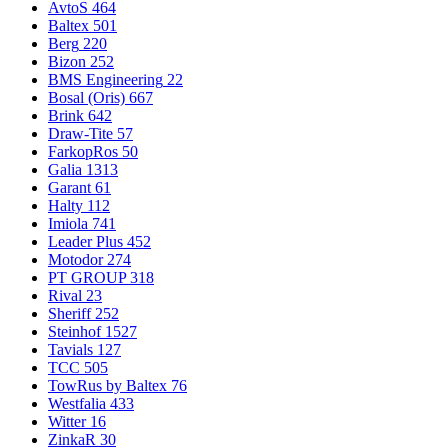
AvtoS
464
Baltex
501
Berg
220
Bizon
252
BMS Engineering
22
Bosal (Oris)
667
Brink
642
Draw-Tite
57
FarkopRos
50
Galia
1313
Garant
61
Halty
112
Imiola
741
Leader Plus
452
Motodor
274
PT GROUP
318
Rival
23
Sheriff
252
Steinhof
1527
Tavials
127
TCC
505
TowRus by Baltex
76
Westfalia
433
Witter
16
ZinkaR
30