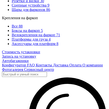
Розетки и вилки
30
Сцепные устройства
9
Шары для фаркопов
86
Крепления на фаркоп
Все
88
Боксы на фаркоп
5
Велокрепления на фаркоп
71
Платформы для груза
4
Аксессуары для платформ
8
Стоимость устакновки
Запись на установку
Автобагажники
Конфигуратор
FAQ
Контакты
Доставка
Оплата
О компании
Фотогалерея
Сервисный центр