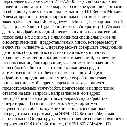
персональных данных» от 27.07.2006 года свободно, своей
волей и в своем интересе выражаю свое безусловное согласие
на обработку моих персональных данных ИП Зенков Михаил
Александрович, зарегистрированным в соответствии с
законодательством РФ по адресу: г. Москва, Бескудниковский
бульвар дом 2 корп 1 (далее по тексту - Оператор). 1. Согласие
дается на обработку одной, нескольких или всех категорий
персональных данных, не являющихся специальными или
биометрическими, предоставляемых мною, которые могут
включать: %fields% 2. Оператор может совершать следующие
действия: сбор; запись; систематизация; накопление;
хранение; уточнение (обновление, изменение); извлечение;
использование; блокирование; удаление; уничтожение. 3.
Способы обработки: как с использованием средств
автоматизации, так и без их использования. 4. Цель
обработки: предоставление мне услуг/работ, включая,
направление в мой адрес уведомлений, касающихся
предоставляемых услуг/работ, подготовка и направление
ответов на мои запросы, направление в мой адрес
информации о мероприятиях/товарах/услугах/работах
Оператора. 5. В связи с тем, что Оператор может
осуществлять обработку моих персональных данных
посредством программы для ЭВМ «1С-Битрикс24», я даю
свое согласие Оператору на осуществление соответствующего
поручения ООО «1С-Битрикс», (ОГРН 5077746476209),