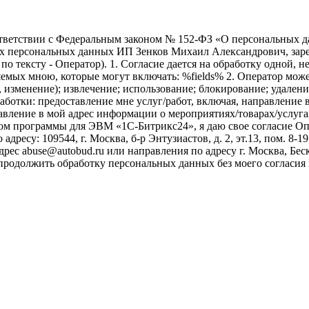
ветствии с Федеральным законом № 152-ФЗ «О персональных дан
оих персональных данных ИП Зенков Михаил Александрович, зар
е по тексту - Оператор). 1. Согласие дается на обработку одной,
ых мною, которые могут включать: %fields% 2. Оператор может
, изменение); извлечение; использование; блокирование; удален
бработки: предоставление мне услуг/работ, включая, направлени
авление в мой адрес информации о мероприятиях/товарах/услугах
ом программы для ЭВМ «1С-Битрикс24», я даю свое согласие О
ресу: 109544, г. Москва, б-р Энтузиастов, д. 2, эт.13, пом. 8-1
ес abuse@autobud.ru или направления по адресу г. Москва, Беск
 продолжить обработку персональных данных без моего согласи