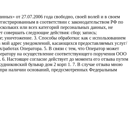
ных» от 27.07.2006 года свободно, своей волей и в своем
егистрированным в соответствии с законодательством РФ по
 нескольких или всех категорий персональных данных, не
 совершать следующие действия: сбор; запись;
ие; уничтожение. 3. Способы обработки: как с использованием
е в мой адрес уведомлений, касающихся предоставляемых услуг/
/работах Оператора. 5. В связи с тем, что Оператор может
ператору на осуществление соответствующего поручения ООО
9. 6. Настоящее согласие действует до момента его отзыва путем
удниковский бульвар дом 2 корп 1. 7. В случае отзыва мною
я при наличии оснований, предусмотренных Федеральным